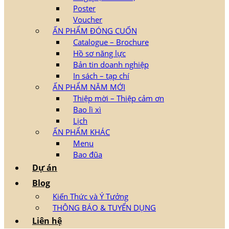
Poster
Voucher
ẤN PHẨM ĐÓNG CUỐN
Catalogue – Brochure
Hồ sơ năng lực
Bản tin doanh nghiệp
In sách – tạp chí
ẤN PHẨM NĂM MỚI
Thiệp mời – Thiệp cảm ơn
Bao lì xì
Lịch
ẤN PHẨM KHÁC
Menu
Bao đũa
Dự án
Blog
Kiến Thức và Ý Tưởng
THÔNG BÁO & TUYỂN DỤNG
Liên hệ