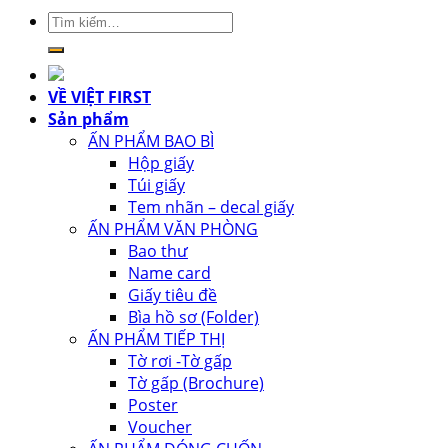
Tìm
kiếm:
VỀ VIỆT FIRST
Sản phẩm
ẤN PHẨM BAO BÌ
Hộp giấy
Túi giấy
Tem nhãn – decal giấy
ẤN PHẨM VĂN PHÒNG
Bao thư
Name card
Giấy tiêu đề
Bìa hồ sơ (Folder)
ẤN PHẨM TIẾP THỊ
Tờ rơi -Tờ gấp
Tờ gấp (Brochure)
Poster
Voucher