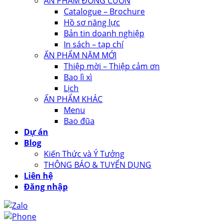
ẤN PHẨM ĐÓNG CUỐN
Catalogue – Brochure
Hồ sơ năng lực
Bản tin doanh nghiệp
In sách – tạp chí
ẤN PHẨM NĂM MỚI
Thiệp mời – Thiệp cảm ơn
Bao lì xì
Lịch
ẤN PHẨM KHÁC
Menu
Bao đũa
Dự án
Blog
Kiến Thức và Ý Tưởng
THÔNG BÁO & TUYỂN DỤNG
Liên hệ
Đăng nhập