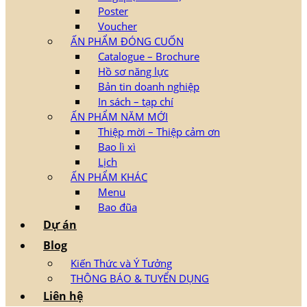
Poster
Voucher
ẤN PHẨM ĐÓNG CUỐN
Catalogue – Brochure
Hồ sơ năng lực
Bản tin doanh nghiệp
In sách – tạp chí
ẤN PHẨM NĂM MỚI
Thiệp mời – Thiệp cảm ơn
Bao lì xì
Lịch
ẤN PHẨM KHÁC
Menu
Bao đũa
Dự án
Blog
Kiến Thức và Ý Tưởng
THÔNG BÁO & TUYỂN DỤNG
Liên hệ