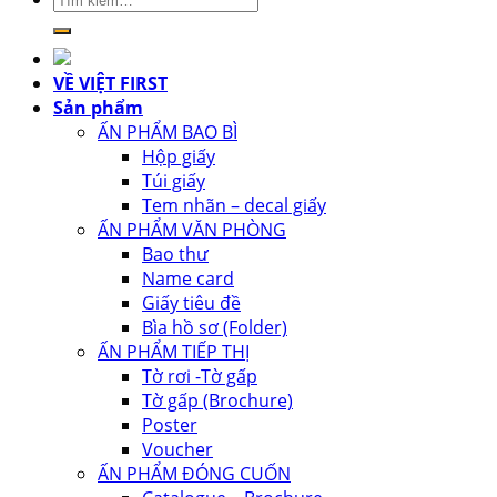
kiếm:
VỀ VIỆT FIRST
Sản phẩm
ẤN PHẨM BAO BÌ
Hộp giấy
Túi giấy
Tem nhãn – decal giấy
ẤN PHẨM VĂN PHÒNG
Bao thư
Name card
Giấy tiêu đề
Bìa hồ sơ (Folder)
ẤN PHẨM TIẾP THỊ
Tờ rơi -Tờ gấp
Tờ gấp (Brochure)
Poster
Voucher
ẤN PHẨM ĐÓNG CUỐN