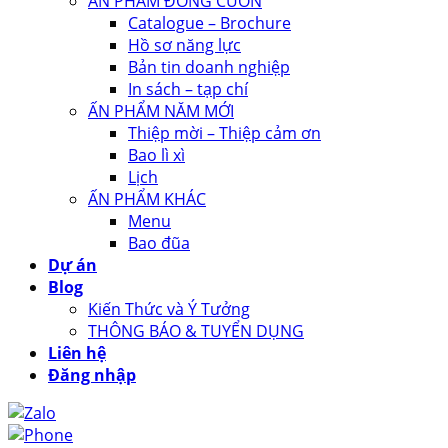
ẤN PHẨM ĐÓNG CUỐN
Catalogue – Brochure
Hồ sơ năng lực
Bản tin doanh nghiệp
In sách – tạp chí
ẤN PHẨM NĂM MỚI
Thiệp mời – Thiệp cảm ơn
Bao lì xì
Lịch
ẤN PHẨM KHÁC
Menu
Bao đũa
Dự án
Blog
Kiến Thức và Ý Tưởng
THÔNG BÁO & TUYỂN DỤNG
Liên hệ
Đăng nhập