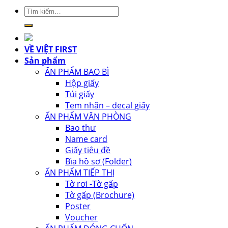
Tìm
kiếm:
VỀ VIỆT FIRST
Sản phẩm
ẤN PHẨM BAO BÌ
Hộp giấy
Túi giấy
Tem nhãn – decal giấy
ẤN PHẨM VĂN PHÒNG
Bao thư
Name card
Giấy tiêu đề
Bìa hồ sơ (Folder)
ẤN PHẨM TIẾP THỊ
Tờ rơi -Tờ gấp
Tờ gấp (Brochure)
Poster
Voucher