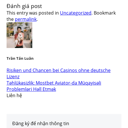
Đánh giá post
This entry was posted in
Uncategorized
. Bookmark
the
permalink
.
Trần Tấn Luân
Risiken und Chancen bei Casinos ohne deutsche
Lizenz
Təhlükəsizlik: Mostbet Aviator-da Müqayisəli
Problemləri Həll Etmək
Liên hệ
Đăng ký để nhận thông tin