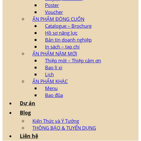
Poster
Voucher
ẤN PHẨM ĐÓNG CUỐN
Catalogue – Brochure
Hồ sơ năng lực
Bản tin doanh nghiệp
In sách – tạp chí
ẤN PHẨM NĂM MỚI
Thiệp mời – Thiệp cảm ơn
Bao lì xì
Lịch
ẤN PHẨM KHÁC
Menu
Bao đũa
Dự án
Blog
Kiến Thức và Ý Tưởng
THÔNG BÁO & TUYỂN DỤNG
Liên hệ