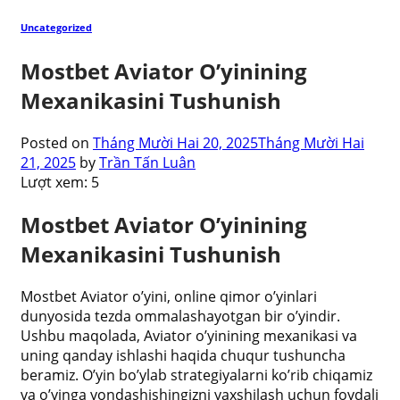
Uncategorized
Mostbet Aviator O’yinining
Mexanikasini Tushunish
Posted on
Tháng Mười Hai 20, 2025
Tháng Mười Hai
21, 2025
by
Trần Tấn Luân
Lượt xem:
5
Mostbet Aviator O’yinining
Mexanikasini Tushunish
Mostbet Aviator o’yini, online qimor o’yinlari
dunyosida tezda ommalashayotgan bir o’yindir.
Ushbu maqolada, Aviator o’yinining mexanikasi va
uning qanday ishlashi haqida chuqur tushuncha
beramiz. O’yin bo’ylab strategiyalarni ko’rib chiqamiz
va o’yinga yondashishingizni yaxshilash uchun foydali