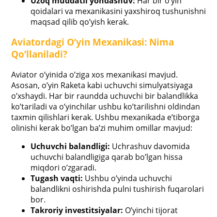
Uzoq muddatli yondashuv:
Har bir o’yin
qoidalari va mexanikasini yaxshiroq tushunishni
maqsad qilib qo’yish kerak.
Aviatordagi O’yin Mexanikasi: Nima
Qo’llaniladi?
Aviator o’yinida o’ziga xos mexanikasi mavjud.
Asosan, o’yin Raketa kabi uchuvchi simulyatsiyaga
o’xshaydi. Har bir raundda uchuvchi bir balandlikka
ko’tariladi va o’yinchilar ushbu ko’tarilishni oldindan
taxmin qilishlari kerak. Ushbu mexanikada e’tiborga
olinishi kerak bo’lgan ba’zi muhim omillar mavjud:
Uchuvchi balandligi:
Uchrashuv davomida
uchuvchi balandligiga qarab bo’lgan hissa
miqdori o’zgaradi.
Tugash vaqti:
Ushbu o’yinda uchuvchi
balandlikni oshirishda pulni tushirish fuqarolari
bor.
Takroriy investitsiyalar:
O’yinchi tijorat