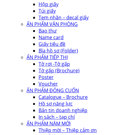
Hộp giấy
Túi giấy
Tem nhãn – decal giấy
ẤN PHẨM VĂN PHÒNG
Bao thư
Name card
Giấy tiêu đề
Bìa hồ sơ (Folder)
ẤN PHẨM TIẾP THỊ
Tờ rơi -Tờ gấp
Tờ gấp (Brochure)
Poster
Voucher
ẤN PHẨM ĐÓNG CUỐN
Catalogue – Brochure
Hồ sơ năng lực
Bản tin doanh nghiệp
In sách – tạp chí
ẤN PHẨM NĂM MỚI
Thiệp mời – Thiệp cảm ơn