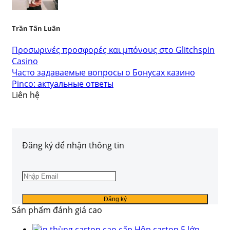
Trần Tấn Luân
Προσωρινές προσφορές και μπόνους στο Glitchspin
Casino
Часто задаваемые вопросы о Бонусах казино
Pinco: актуальные ответы
Liên hệ
Đăng ký để nhận thông tin
Sản phẩm đánh giá cao
Hộp carton 5 lớp