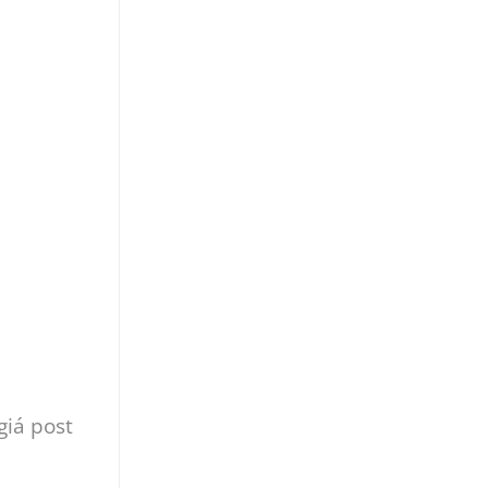
iá post