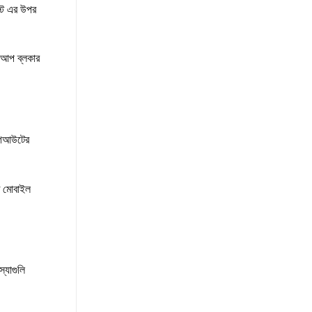
প্ট এর উপর
প-আপ ব্লকার
 লগআউটের
ত মোবাইল
্যাগুলি