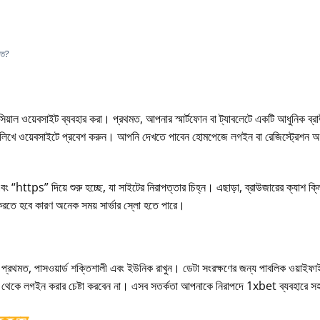
িত?
িয়াল ওয়েবসাইট ব্যবহার করা। প্রথমত, আপনার স্মার্টফোন বা ট্যাবলেটে একটি আধুনিক ব্র
 লিখে ওয়েবসাইটে প্রবেশ করুন। আপনি দেখতে পাবেন হোমপেজে লগইন বা রেজিস্ট্রেশন
“https” দিয়ে শুরু হচ্ছে, যা সাইটের নিরাপত্তার চিহ্ন। এছাড়া, ব্রাউজারের ক্যাশ ক্ল
 করতে হবে কারণ অনেক সময় সার্ভার স্লো হতে পারে।
রথমত, পাসওয়ার্ড শক্তিশালী এবং ইউনিক রাখুন। ডেটা সংরক্ষণের জন্য পাবলিক ওয়াইফাই 
্ক থেকে লগইন করার চেষ্টা করবেন না। এসব সতর্কতা আপনাকে নিরাপদে 1xbet ব্যবহারে স