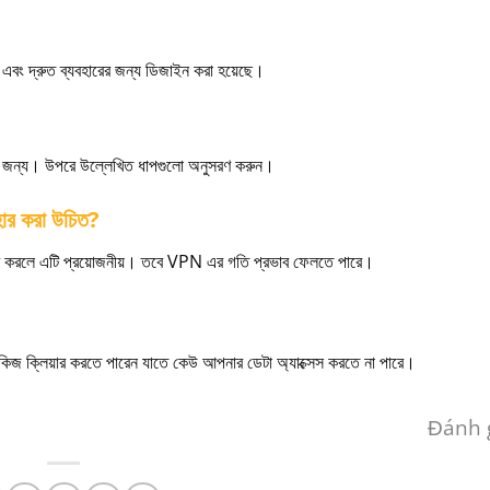
এবং দ্রুত ব্যবহারের জন্য ডিজাইন করা হয়েছে।
স্যার জন্য। উপরে উল্লেখিত ধাপগুলো অনুসরণ করুন।
ার করা উচিত?
ার করলে এটি প্রয়োজনীয়। তবে VPN এর গতি প্রভাব ফেলতে পারে।
িজ ক্লিয়ার করতে পারেন যাতে কেউ আপনার ডেটা অ্যাক্সেস করতে না পারে।
Đánh g