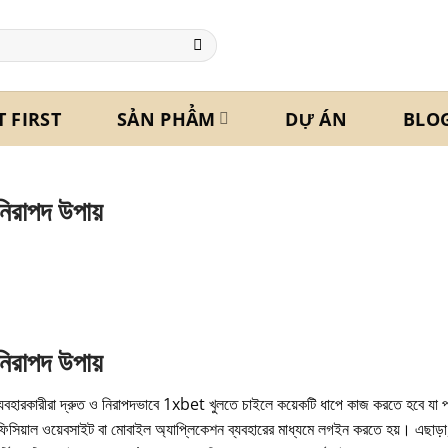
T FIRST
SẢN PHẨM
DỰ ÁN
BLO
নিরাপদ উপায়
নিরাপদ উপায়
যবহারকারীরা দ্রুত ও নিরাপদভাবে 1xbet খুলতে চাইলে কয়েকটি ধাপে কাজ করতে হবে যা প্র
়াল ওয়েবসাইট বা মোবাইল অ্যাপ্লিকেশন ব্যবহারের মাধ্যমে লগইন করতে হয়। এছাড়া