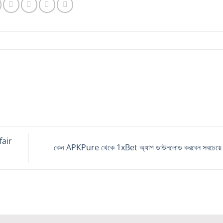
fair
কেন APKPure থেকে 1xBet অ্যাপ ডাউনলোড করবেন সবচেয়ে