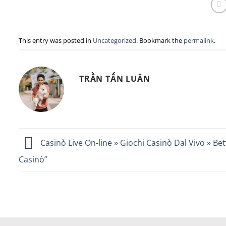
This entry was posted in
Uncategorized
. Bookmark the
permalink
.
TRẦN TẤN LUÂN
Casinò Live On-line » Giochi Casinò Dal Vivo » Bet
Casinò”