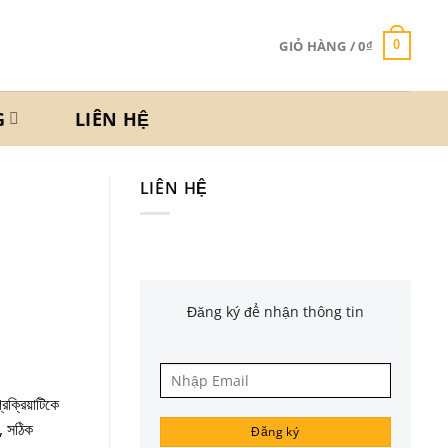
GIỎ HÀNG /
0
₫
0
G
LIÊN HỆ
LIÊN HỆ
Đăng ký để nhận thông tin
ক্রিয়াটিকে
, সঠিক