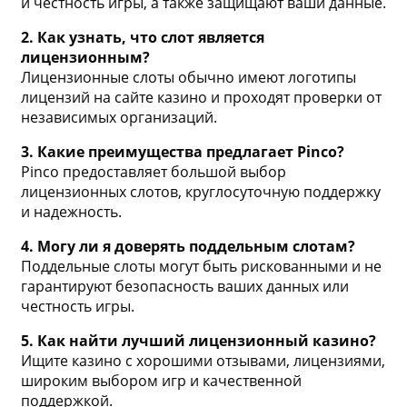
и честность игры, а также защищают ваши данные.
2. Как узнать, что слот является
лицензионным?
Лицензионные слоты обычно имеют логотипы
лицензий на сайте казино и проходят проверки от
независимых организаций.
3. Какие преимущества предлагает Pinco?
Pinco предоставляет большой выбор
лицензионных слотов, круглосуточную поддержку
и надежность.
4. Могу ли я доверять поддельным слотам?
Поддельные слоты могут быть рискованными и не
гарантируют безопасность ваших данных или
честность игры.
5. Как найти лучший лицензионный казино?
Ищите казино с хорошими отзывами, лицензиями,
широким выбором игр и качественной
поддержкой.