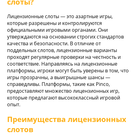
слоты?
Лицензионные слоты — это азартные игры,
которые разрешены и контролируются
официальными игровыми органами. Они
утверждаются на основании строгих стандартов
качества и безопасности. В отличие от
поддельных слотов, лицензионные варианты
проходят регулярные проверки на честность и
соответствие. Направляясь на лицензионные
платформы, игроки могут быть уверены в том, что
игры прозрачны, а выигрышные шансы —
справедливы. Платформы, такие как Pinco,
предоставляют множество лицензионных игр,
которые предлагают высококлассный игровой
опыт.
Преимущества лицензионных
слотов