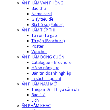
ẤN PHẨM VĂN PHÒNG
Bao thư
Name card
Giấy tiêu đề
Bìa hồ sơ (Folder)
ẤN PHẨM TIẾP THỊ
Tờ rơi -Tờ gấp
Tờ gấp (Brochure)
Poster
Voucher
ẤN PHẨM ĐÓNG CUỐN
Catalogue – Brochure
Hồ sơ năng lực
Bản tin doanh nghiệp
In sách – tạp chí
ẤN PHẨM NĂM MỚI
Thiệp mời – Thiệp cảm ơn
Bao lì xì
Lịch
ẤN PHẨM KHÁC