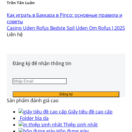
Trần Tấn Luân
Как играть в Баккара в Pinco: основные правила и
советы
Casino Uden Rofus Bedste Spil Uden Om Rofus I 2025
Liên hệ
Đăng ký để nhận thông tin
Sản phẩm đánh giá cao
Giấy tiêu đề cao cấp
Folder bìa da
Thiệp sinh nhật
Hộp đựng giày