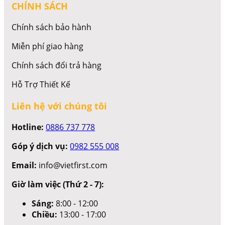
CHÍNH SÁCH
Chính sách bảo hành
Miễn phí giao hàng
Chính sách đổi trả hàng
Hỗ Trợ Thiết Kế
Liên hệ với chúng tôi
Hotline:
0886 737 778
Góp ý dịch vụ:
0982 555 008
Email:
info@vietfirst.com
Giờ làm việc (Thứ 2 - 7):
Sáng:
8:00 - 12:00
Chiều:
13:00 - 17:00