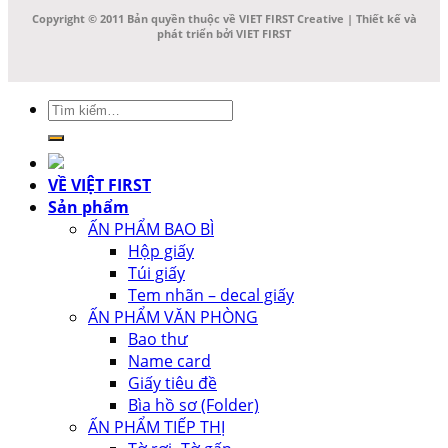
Copyright © 2011 Bản quyền thuộc về VIET FIRST Creative | Thiết kế và
phát triển bởi VIET FIRST
Tìm
kiếm:
VỀ VIỆT FIRST
Sản phẩm
ẤN PHẨM BAO BÌ
Hộp giấy
Túi giấy
Tem nhãn – decal giấy
ẤN PHẨM VĂN PHÒNG
Bao thư
Name card
Giấy tiêu đề
Bìa hồ sơ (Folder)
ẤN PHẨM TIẾP THỊ