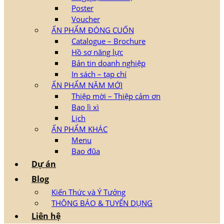
Poster
Voucher
ẤN PHẨM ĐÓNG CUỐN
Catalogue – Brochure
Hồ sơ năng lực
Bản tin doanh nghiệp
In sách – tạp chí
ẤN PHẨM NĂM MỚI
Thiệp mời – Thiệp cảm ơn
Bao lì xì
Lịch
ẤN PHẨM KHÁC
Menu
Bao đũa
Dự án
Blog
Kiến Thức và Ý Tưởng
THÔNG BÁO & TUYỂN DỤNG
Liên hệ