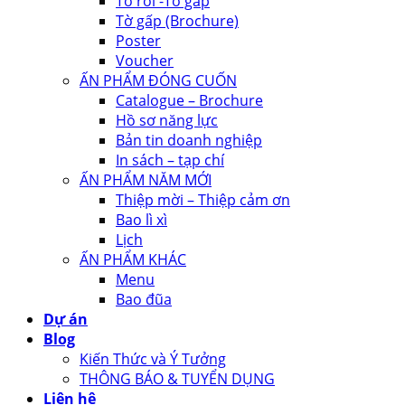
Tờ rơi -Tờ gấp
Tờ gấp (Brochure)
Poster
Voucher
ẤN PHẨM ĐÓNG CUỐN
Catalogue – Brochure
Hồ sơ năng lực
Bản tin doanh nghiệp
In sách – tạp chí
ẤN PHẨM NĂM MỚI
Thiệp mời – Thiệp cảm ơn
Bao lì xì
Lịch
ẤN PHẨM KHÁC
Menu
Bao đũa
Dự án
Blog
Kiến Thức và Ý Tưởng
THÔNG BÁO & TUYỂN DỤNG
Liên hệ