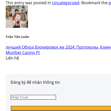
This entry was posted in
Uncategorized
. Bookmark the
p
Trần Tấn Luân
лучший Обход Блокировок же 2024: Протоколы, Клие
Mostbet Casino Pt
Liên hệ
Đăng ký để nhận thông tin