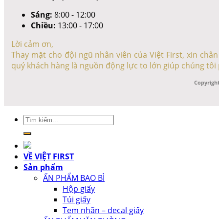
Sáng:
8:00 - 12:00
Chiều:
13:00 - 17:00
Lời cảm ơn,
Thay mặt cho đội ngũ nhân viên của Việt First, xin ch
quý khách hàng là nguồn động lực to lớn giúp chúng tôi 
Copyright
Tìm
kiếm:
VỀ VIỆT FIRST
Sản phẩm
ẤN PHẨM BAO BÌ
Hộp giấy
Túi giấy
Tem nhãn – decal giấy