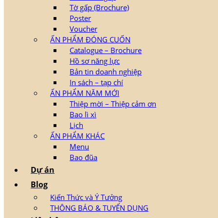
Tờ gấp (Brochure)
Poster
Voucher
ẤN PHẨM ĐÓNG CUỐN
Catalogue – Brochure
Hồ sơ năng lực
Bản tin doanh nghiệp
In sách – tạp chí
ẤN PHẨM NĂM MỚI
Thiệp mời – Thiệp cảm ơn
Bao lì xì
Lịch
ẤN PHẨM KHÁC
Menu
Bao đũa
Dự án
Blog
Kiến Thức và Ý Tưởng
THÔNG BÁO & TUYỂN DỤNG