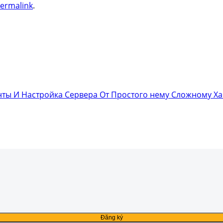
ermalink
.
нты И Настройка Сервера От Простого нему Сложному Х