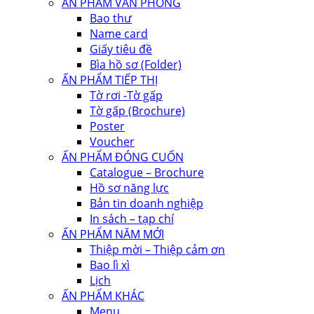
ẤN PHẨM VĂN PHÒNG
Bao thư
Name card
Giấy tiêu đề
Bìa hồ sơ (Folder)
ẤN PHẨM TIẾP THỊ
Tờ rơi -Tờ gấp
Tờ gấp (Brochure)
Poster
Voucher
ẤN PHẨM ĐÓNG CUỐN
Catalogue – Brochure
Hồ sơ năng lực
Bản tin doanh nghiệp
In sách – tạp chí
ẤN PHẨM NĂM MỚI
Thiệp mời – Thiệp cảm ơn
Bao lì xì
Lịch
ẤN PHẨM KHÁC
Menu