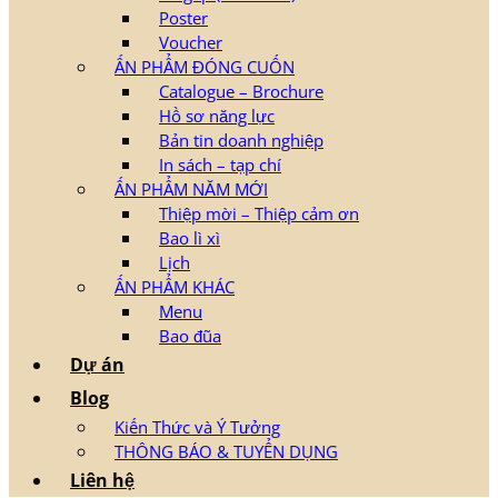
Poster
Voucher
ẤN PHẨM ĐÓNG CUỐN
Catalogue – Brochure
Hồ sơ năng lực
Bản tin doanh nghiệp
In sách – tạp chí
ẤN PHẨM NĂM MỚI
Thiệp mời – Thiệp cảm ơn
Bao lì xì
Lịch
ẤN PHẨM KHÁC
Menu
Bao đũa
Dự án
Blog
Kiến Thức và Ý Tưởng
THÔNG BÁO & TUYỂN DỤNG
Liên hệ