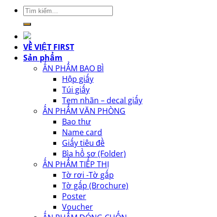
Tìm
kiếm:
VỀ VIỆT FIRST
Sản phẩm
ẤN PHẨM BAO BÌ
Hộp giấy
Túi giấy
Tem nhãn – decal giấy
ẤN PHẨM VĂN PHÒNG
Bao thư
Name card
Giấy tiêu đề
Bìa hồ sơ (Folder)
ẤN PHẨM TIẾP THỊ
Tờ rơi -Tờ gấp
Tờ gấp (Brochure)
Poster
Voucher