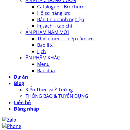
ẤN PHẨM ĐÓNG CUỐN
Catalogue – Brochure
Hồ sơ năng lực
Bản tin doanh nghiệp
In sách – tạp chí
ẤN PHẨM NĂM MỚI
Thiệp mời – Thiệp cảm ơn
Bao lì xì
Lịch
ẤN PHẨM KHÁC
Menu
Bao đũa
Dự án
Blog
Kiến Thức và Ý Tưởng
THÔNG BÁO & TUYỂN DỤNG
Liên hệ
Đăng nhập