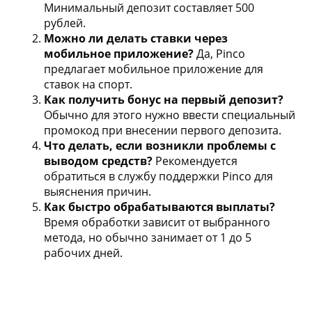
Минимальный депозит составляет 500
рублей.
Можно ли делать ставки через
мобильное приложение?
Да, Pinco
предлагает мобильное приложение для
ставок на спорт.
Как получить бонус на первый депозит?
Обычно для этого нужно ввести специальный
промокод при внесении первого депозита.
Что делать, если возникли проблемы с
выводом средств?
Рекомендуется
обратиться в службу поддержки Pinco для
выяснения причин.
Как быстро обрабатываются выплаты?
Время обработки зависит от выбранного
метода, но обычно занимает от 1 до 5
рабочих дней.