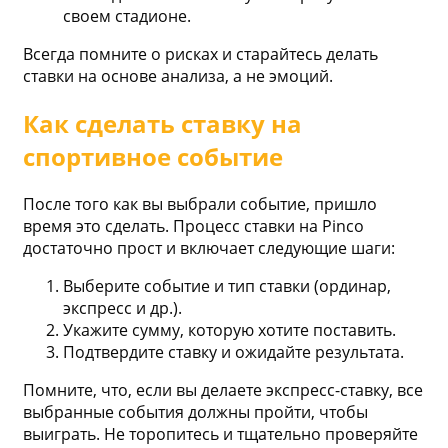
своем стадионе.
Всегда помните о рисках и старайтесь делать
ставки на основе анализа, а не эмоций.
Как сделать ставку на
спортивное событие
После того как вы выбрали событие, пришло
время это сделать. Процесс ставки на Pinco
достаточно прост и включает следующие шаги:
Выберите событие и тип ставки (ординар,
экспресс и др.).
Укажите сумму, которую хотите поставить.
Подтвердите ставку и ожидайте результата.
Помните, что, если вы делаете экспресс-ставку, все
выбранные события должны пройти, чтобы
выиграть. Не торопитесь и тщательно проверяйте