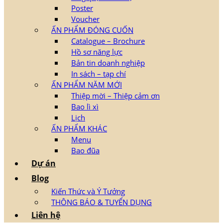
Poster
Voucher
ẤN PHẨM ĐÓNG CUỐN
Catalogue – Brochure
Hồ sơ năng lực
Bản tin doanh nghiệp
In sách – tạp chí
ẤN PHẨM NĂM MỚI
Thiệp mời – Thiệp cảm ơn
Bao lì xì
Lịch
ẤN PHẨM KHÁC
Menu
Bao đũa
Dự án
Blog
Kiến Thức và Ý Tưởng
THÔNG BÁO & TUYỂN DỤNG
Liên hệ