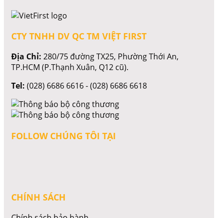
CTY TNHH DV QC TM VIỆT FIRST
Địa Chỉ:
280/75 đường TX25, Phường Thới An,
TP.HCM (P.Thạnh Xuân, Q12 cũ).
Tel:
(028) 6686 6616 - (028) 6686 6618
FOLLOW CHÚNG TÔI TẠI
CHÍNH SÁCH
Chính sách bảo hành