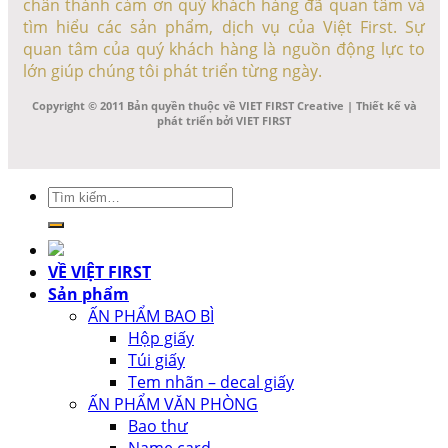
chân thành cảm ơn quý khách hàng đã quan tâm và
tìm hiểu các sản phẩm, dịch vụ của Việt First. Sự
quan tâm của quý khách hàng là nguồn động lực to
lớn giúp chúng tôi phát triển từng ngày.
Copyright © 2011 Bản quyền thuộc về VIET FIRST Creative | Thiết kế và
phát triển bởi VIET FIRST
Tìm
kiếm:
VỀ VIỆT FIRST
Sản phẩm
ẤN PHẨM BAO BÌ
Hộp giấy
Túi giấy
Tem nhãn – decal giấy
ẤN PHẨM VĂN PHÒNG
Bao thư