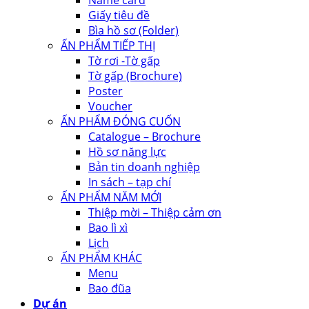
Name card
Giấy tiêu đề
Bìa hồ sơ (Folder)
ẤN PHẨM TIẾP THỊ
Tờ rơi -Tờ gấp
Tờ gấp (Brochure)
Poster
Voucher
ẤN PHẨM ĐÓNG CUỐN
Catalogue – Brochure
Hồ sơ năng lực
Bản tin doanh nghiệp
In sách – tạp chí
ẤN PHẨM NĂM MỚI
Thiệp mời – Thiệp cảm ơn
Bao lì xì
Lịch
ẤN PHẨM KHÁC
Menu
Bao đũa
Dự án