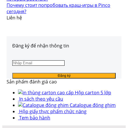
Почему стоит попробовать краш-игры в Pinco
сегодня?
Liên hệ
Đăng ký để nhận thông tin
Sản phẩm đánh giá cao
Hộp carton 5 lớp
In sách theo yêu cầu
Catalogue đóng ghim
Hộp giấy thực phẩm chức năng
Tem bảo hành