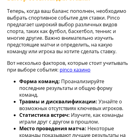
Теперь, когда ваш баланс пополнен, необходимо
выбрать спортивное событие для ставки. Pinco
предлагает широкий выбор различных видов
спорта, таких как футбол, баскетбол, теннис и
многие другие. Важно внимательно изучить
предстоящие матчи и определить, на какую
команду или игрока вы хотите сделать ставку.
Вот несколько факторов, которые стоит учитывать
при выборе события:
pinco казино
Форма команд:
Проанализируйте
последние результаты и общую форму
команд.
Травмы и дисквалификации:
Узнайте о
возможных отсутствиях ключевых игроков.
Статистика встреч:
Изучите, как команды
играли друг с другом в прошлом.
Место проведения матча:
Некоторые
команды показывают лучшие результаты на