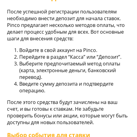
После успешной регистрации пользователям
необходимо внести депозит для начала ставок.
Pinco предлагает несколько методов оплаты, что
делает процесс удобным для всех. Вот основные
шаги для внесения средств:
Войдите в свой аккаунт на Pinco.
Перейдите в раздел “Касса” или “Депозит”.
Выберите предпочитаемый метод оплаты
(карта, электронные деньги, банковский
перевод).
Введите сумму депозита и подтвердите
операцию.
После этого средства будут зачислены на ваш
счет, и вы готовы к ставкам. Не забудьте
проверить бонусы или акции, которые могут быть
доступны для новых пользователей.
Выбор события для ставки