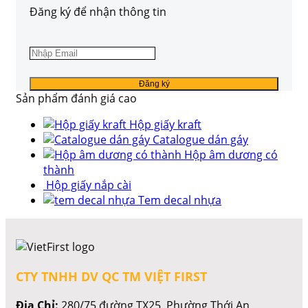
Đăng ký để nhận thông tin
Sản phẩm đánh giá cao
Hộp giấy kraft
Catalogue dán gáy
Hộp âm dương có
thành
Hộp giấy nắp cài
Tem decal nhựa
CTY TNHH DV QC TM VIỆT FIRST
Địa Chỉ:
280/75 đường TX25, Phường Thới An,