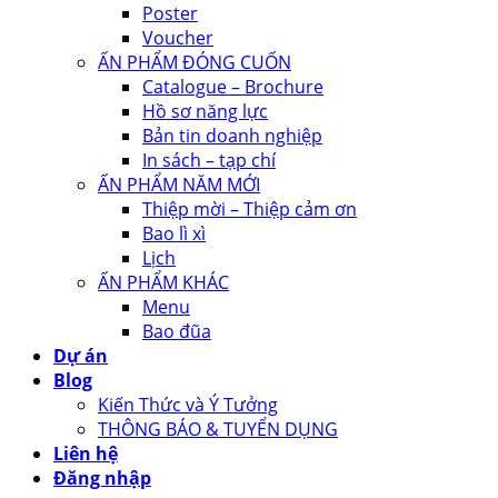
Poster
Voucher
ẤN PHẨM ĐÓNG CUỐN
Catalogue – Brochure
Hồ sơ năng lực
Bản tin doanh nghiệp
In sách – tạp chí
ẤN PHẨM NĂM MỚI
Thiệp mời – Thiệp cảm ơn
Bao lì xì
Lịch
ẤN PHẨM KHÁC
Menu
Bao đũa
Dự án
Blog
Kiến Thức và Ý Tưởng
THÔNG BÁO & TUYỂN DỤNG
Liên hệ
Đăng nhập