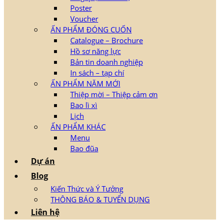
Poster
Voucher
ẤN PHẨM ĐÓNG CUỐN
Catalogue – Brochure
Hồ sơ năng lực
Bản tin doanh nghiệp
In sách – tạp chí
ẤN PHẨM NĂM MỚI
Thiệp mời – Thiệp cảm ơn
Bao lì xì
Lịch
ẤN PHẨM KHÁC
Menu
Bao đũa
Dự án
Blog
Kiến Thức và Ý Tưởng
THÔNG BÁO & TUYỂN DỤNG
Liên hệ