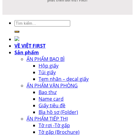
phát triển bởi VIET FIRST
Tìm
kiếm:
VỀ VIỆT FIRST
Sản phẩm
ẤN PHẨM BAO BÌ
Hộp giấy
Túi giấy
Tem nhãn – decal giấy
ẤN PHẨM VĂN PHÒNG
Bao thư
Name card
Giấy tiêu đề
Bìa hồ sơ (Folder)
ẤN PHẨM TIẾP THỊ
Tờ rơi -Tờ gấp
Tờ gấp (Brochure)