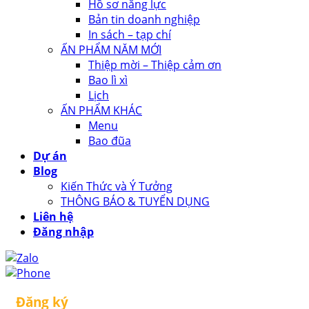
Hồ sơ năng lực
Bản tin doanh nghiệp
In sách – tạp chí
ẤN PHẨM NĂM MỚI
Thiệp mời – Thiệp cảm ơn
Bao lì xì
Lịch
ẤN PHẨM KHÁC
Menu
Bao đũa
Dự án
Blog
Kiến Thức và Ý Tưởng
THÔNG BÁO & TUYỂN DỤNG
Liên hệ
Đăng nhập
Đăng ký