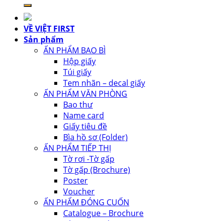
kiếm:
VỀ VIỆT FIRST
Sản phẩm
ẤN PHẨM BAO BÌ
Hộp giấy
Túi giấy
Tem nhãn – decal giấy
ẤN PHẨM VĂN PHÒNG
Bao thư
Name card
Giấy tiêu đề
Bìa hồ sơ (Folder)
ẤN PHẨM TIẾP THỊ
Tờ rơi -Tờ gấp
Tờ gấp (Brochure)
Poster
Voucher
ẤN PHẨM ĐÓNG CUỐN
Catalogue – Brochure