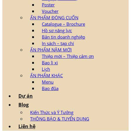
Poster
Voucher
ẤN PHẨM ĐÓNG CUỐN
Catalogue – Brochure
Hồ sơ năng lực
Bản tin doanh nghiệp
In sách – tạp chí
ẤN PHẨM NĂM MỚI
Thiệp mời – Thiệp cảm ơn
Bao lì xì
Lịch
ẤN PHẨM KHÁC
Menu
Bao đũa
Dự án
Blog
Kiến Thức và Ý Tưởng
THÔNG BÁO & TUYỂN DỤNG
Liên hệ