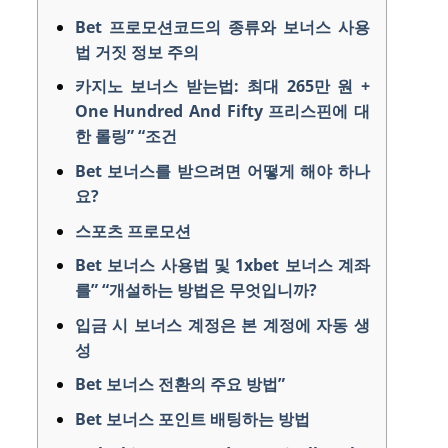
Bet 프로모션코드의 종류와 보너스 사용
법 거짓 정보 주의
카지노 보너스 받는법: 최대 265만 원 +
One Hundred And Fifty 프리스핀에 대
한 롤링” “조건
Bet 보너스를 받으려면 어떻게 해야 하나
요?
스포츠 프로모션
Bet 보너스 사용법 및 1xbet 보너스 계좌
를” “개설하는 방법은 무엇입니까?
입금 시 보너스 계정은 본 계정에 자동 생
성
Bet 보너스 전환의 주요 방법”
Bet 보너스 포인트 배팅하는 방법