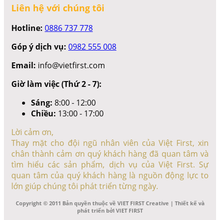
Liên hệ với chúng tôi
Hotline:
0886 737 778
Góp ý dịch vụ:
0982 555 008
Email:
info@vietfirst.com
Giờ làm việc (Thứ 2 - 7):
Sáng:
8:00 - 12:00
Chiều:
13:00 - 17:00
Lời cảm ơn,
Thay mặt cho đội ngũ nhân viên của Việt First, xin
chân thành cảm ơn quý khách hàng đã quan tâm và
tìm hiểu các sản phẩm, dịch vụ của Việt First. Sự
quan tâm của quý khách hàng là nguồn động lực to
lớn giúp chúng tôi phát triển từng ngày.
Copyright © 2011 Bản quyền thuộc về VIET FIRST Creative | Thiết kế và
phát triển bởi VIET FIRST