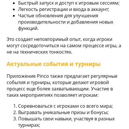
Быстрый запуск и доступ к игровым сессиям;
Легкость регистрации и входа в аккаунт;
Частые обновления для улучшения
производительности и добавления новых
функций.
Это создает неповторимый опыт, когда игроки
могут сосредоточиться на самом процессе игры, а
не на технических тонкостях.
Актуальные события и турниры
Приложение Pinco также предлагает регулярные
события и турниры, которые делают игровой
процесс еще более захватывающим. Участие в
таких мероприятиях позволяет игрокам:
Соревноваться с игроками со всего мира;
Выгравать уникальные призы и бонусы;
Повышать свои навыки, участвуя в разных
турнирах;