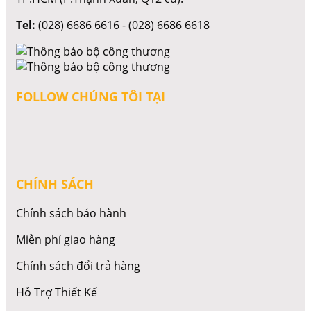
Tel:
(028) 6686 6616 - (028) 6686 6618
FOLLOW CHÚNG TÔI TẠI
CHÍNH SÁCH
Chính sách bảo hành
Miễn phí giao hàng
Chính sách đổi trả hàng
Hỗ Trợ Thiết Kế