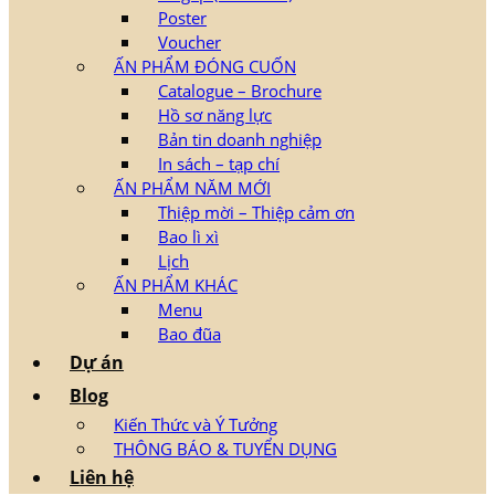
Poster
Voucher
ẤN PHẨM ĐÓNG CUỐN
Catalogue – Brochure
Hồ sơ năng lực
Bản tin doanh nghiệp
In sách – tạp chí
ẤN PHẨM NĂM MỚI
Thiệp mời – Thiệp cảm ơn
Bao lì xì
Lịch
ẤN PHẨM KHÁC
Menu
Bao đũa
Dự án
Blog
Kiến Thức và Ý Tưởng
THÔNG BÁO & TUYỂN DỤNG
Liên hệ