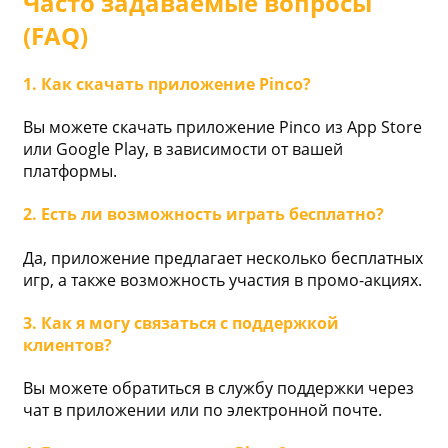
Часто задаваемые вопросы
(FAQ)
1. Как скачать приложение Pinco?
Вы можете скачать приложение Pinco из App Store
или Google Play, в зависимости от вашей
платформы.
2. Есть ли возможность играть бесплатно?
Да, приложение предлагает несколько бесплатных
игр, а также возможность участия в промо-акциях.
3. Как я могу связаться с поддержкой
клиентов?
Вы можете обратиться в службу поддержки через
чат в приложении или по электронной почте.