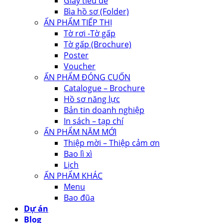
Giấy tiêu đề
Bìa hồ sơ (Folder)
ẤN PHẨM TIẾP THỊ
Tờ rơi -Tờ gấp
Tờ gấp (Brochure)
Poster
Voucher
ẤN PHẨM ĐÓNG CUỐN
Catalogue – Brochure
Hồ sơ năng lực
Bản tin doanh nghiệp
In sách – tạp chí
ẤN PHẨM NĂM MỚI
Thiệp mời – Thiệp cảm ơn
Bao lì xì
Lịch
ẤN PHẨM KHÁC
Menu
Bao đũa
Dự án
Blog