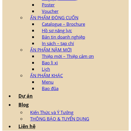
Poster
Voucher
ẤN PHẨM ĐÓNG CUỐN
Catalogue – Brochure
Hồ sơ năng lực
Bản tin doanh nghiệp
In sách – tạp chí
ẤN PHẨM NĂM MỚI
Thiệp mời – Thiệp cảm ơn
Bao lì xì
Lịch
ẤN PHẨM KHÁC
Menu
Bao đũa
Dự án
Blog
Kiến Thức và Ý Tưởng
THÔNG BÁO & TUYỂN DỤNG
Liên hệ