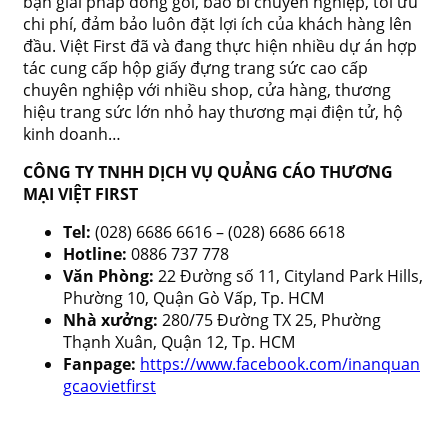
bạn giải pháp đóng gói, bao bì chuyên nghiệp, tối ưu
chi phí, đảm bảo luôn đặt lợi ích của khách hàng lên
đầu. Việt First đã và đang thực hiện nhiều dự án hợp
tác cung cấp hộp giấy đựng trang sức cao cấp
chuyên nghiệp với nhiều shop, cửa hàng, thương
hiệu trang sức lớn nhỏ hay thương mại điện tử, hộ
kinh doanh…
CÔNG TY TNHH DỊCH VỤ QUẢNG CÁO THƯƠNG
MẠI VIỆT FIRST
Tel:
(028) 6686 6616 – (028) 6686 6618
Hotline:
0886 737 778
Văn Phòng:
22 Đường số 11, Cityland Park Hills,
Phường 10, Quận Gò Vấp, Tp. HCM
Nhà xưởng:
280/75 Đường TX 25, Phường
Thạnh Xuân, Quận 12, Tp. HCM
Fanpage:
https://www.facebook.com/inanquan
gcaovietfirst