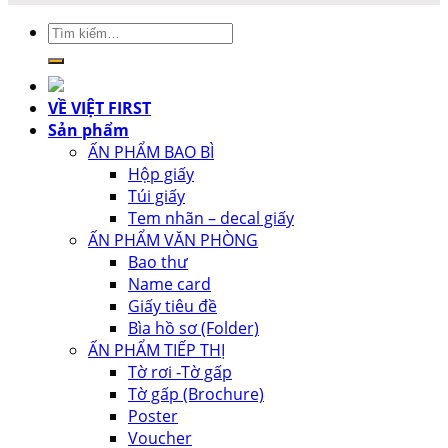
Tìm
kiếm:
VỀ VIỆT FIRST
Sản phẩm
ẤN PHẨM BAO BÌ
Hộp giấy
Túi giấy
Tem nhãn – decal giấy
ẤN PHẨM VĂN PHÒNG
Bao thư
Name card
Giấy tiêu đề
Bìa hồ sơ (Folder)
ẤN PHẨM TIẾP THỊ
Tờ rơi -Tờ gấp
Tờ gấp (Brochure)
Poster
Voucher