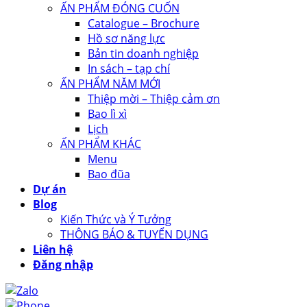
ẤN PHẨM ĐÓNG CUỐN
Catalogue – Brochure
Hồ sơ năng lực
Bản tin doanh nghiệp
In sách – tạp chí
ẤN PHẨM NĂM MỚI
Thiệp mời – Thiệp cảm ơn
Bao lì xì
Lịch
ẤN PHẨM KHÁC
Menu
Bao đũa
Dự án
Blog
Kiến Thức và Ý Tưởng
THÔNG BÁO & TUYỂN DỤNG
Liên hệ
Đăng nhập