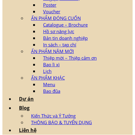
Poster
Voucher
ẤN PHẨM ĐÓNG CUỐN
Catalogue – Brochure
Hồ sơ năng lực
Bản tin doanh nghiệp
In sách – tạp chí
ẤN PHẨM NĂM MỚI
Thiệp mời – Thiệp cảm ơn
Bao lì xì
Lịch
ẤN PHẨM KHÁC
Menu
Bao đũa
Dự án
Blog
Kiến Thức và Ý Tưởng
THÔNG BÁO & TUYỂN DỤNG
Liên hệ