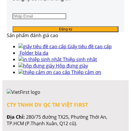
Sản phẩm đánh giá cao
Giấy tiêu đề cao cấp
Folder bìa da
Thiệp sinh nhật
Hộp đựng giày
Thiệp cảm ơn
CTY TNHH DV QC TM VIỆT FIRST
Địa Chỉ:
280/75 đường TX25, Phường Thới An,
TP.HCM (P.Thạnh Xuân, Q12 cũ).