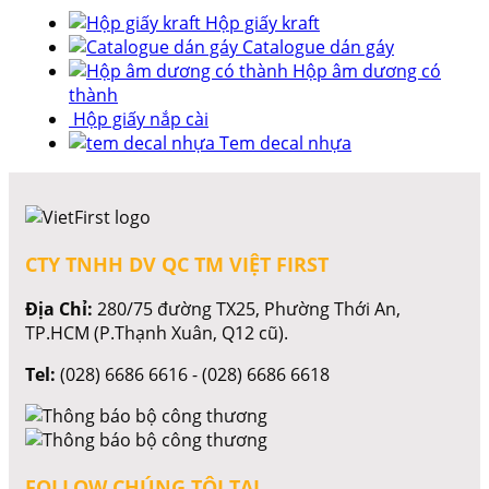
Hộp giấy kraft
Catalogue dán gáy
Hộp âm dương có
thành
Hộp giấy nắp cài
Tem decal nhựa
CTY TNHH DV QC TM VIỆT FIRST
Địa Chỉ:
280/75 đường TX25, Phường Thới An,
TP.HCM (P.Thạnh Xuân, Q12 cũ).
Tel:
(028) 6686 6616 - (028) 6686 6618
FOLLOW CHÚNG TÔI TẠI