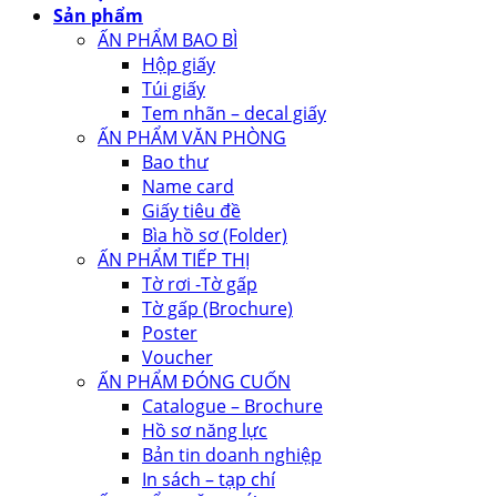
Sản phẩm
ẤN PHẨM BAO BÌ
Hộp giấy
Túi giấy
Tem nhãn – decal giấy
ẤN PHẨM VĂN PHÒNG
Bao thư
Name card
Giấy tiêu đề
Bìa hồ sơ (Folder)
ẤN PHẨM TIẾP THỊ
Tờ rơi -Tờ gấp
Tờ gấp (Brochure)
Poster
Voucher
ẤN PHẨM ĐÓNG CUỐN
Catalogue – Brochure
Hồ sơ năng lực
Bản tin doanh nghiệp
In sách – tạp chí