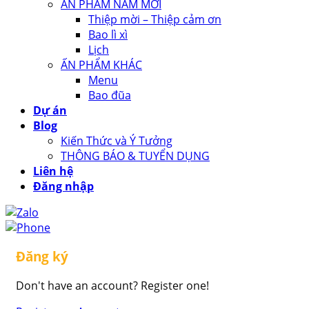
ẤN PHẨM NĂM MỚI
Thiệp mời – Thiệp cảm ơn
Bao lì xì
Lịch
ẤN PHẨM KHÁC
Menu
Bao đũa
Dự án
Blog
Kiến Thức và Ý Tưởng
THÔNG BÁO & TUYỂN DỤNG
Liên hệ
Đăng nhập
Đăng ký
Don't have an account? Register one!