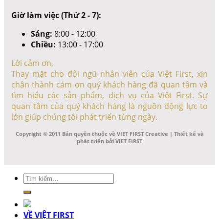
Giờ làm việc (Thứ 2 - 7):
Sáng:
8:00 - 12:00
Chiều:
13:00 - 17:00
Lời cảm ơn,
Thay mặt cho đội ngũ nhân viên của Việt First, xin
chân thành cảm ơn quý khách hàng đã quan tâm và
tìm hiểu các sản phẩm, dịch vụ của Việt First. Sự
quan tâm của quý khách hàng là nguồn động lực to
lớn giúp chúng tôi phát triển từng ngày.
Copyright © 2011 Bản quyền thuộc về VIET FIRST Creative | Thiết kế và
phát triển bởi VIET FIRST
Tìm
kiếm:
VỀ VIỆT FIRST