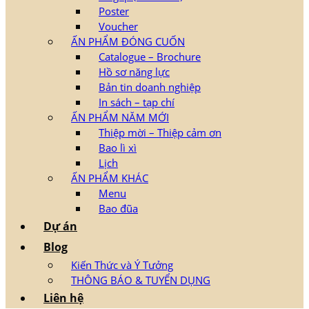
Poster
Voucher
ẤN PHẨM ĐÓNG CUỐN
Catalogue – Brochure
Hồ sơ năng lực
Bản tin doanh nghiệp
In sách – tạp chí
ẤN PHẨM NĂM MỚI
Thiệp mời – Thiệp cảm ơn
Bao lì xì
Lịch
ẤN PHẨM KHÁC
Menu
Bao đũa
Dự án
Blog
Kiến Thức và Ý Tưởng
THÔNG BÁO & TUYỂN DỤNG
Liên hệ