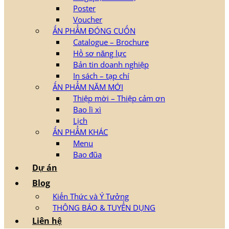
Poster
Voucher
ẤN PHẨM ĐÓNG CUỐN
Catalogue – Brochure
Hồ sơ năng lực
Bản tin doanh nghiệp
In sách – tạp chí
ẤN PHẨM NĂM MỚI
Thiệp mời – Thiệp cảm ơn
Bao lì xì
Lịch
ẤN PHẨM KHÁC
Menu
Bao đũa
Dự án
Blog
Kiến Thức và Ý Tưởng
THÔNG BÁO & TUYỂN DỤNG
Liên hệ