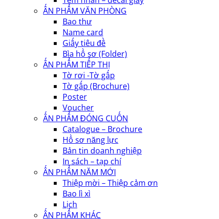
ẤN PHẨM VĂN PHÒNG
Bao thư
Name card
Giấy tiêu đề
Bìa hồ sơ (Folder)
ẤN PHẨM TIẾP THỊ
Tờ rơi -Tờ gấp
Tờ gấp (Brochure)
Poster
Voucher
ẤN PHẨM ĐÓNG CUỐN
Catalogue – Brochure
Hồ sơ năng lực
Bản tin doanh nghiệp
In sách – tạp chí
ẤN PHẨM NĂM MỚI
Thiệp mời – Thiệp cảm ơn
Bao lì xì
Lịch
ẤN PHẨM KHÁC