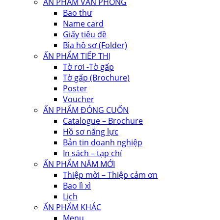
ẤN PHẨM VĂN PHÒNG
Bao thư
Name card
Giấy tiêu đề
Bìa hồ sơ (Folder)
ẤN PHẨM TIẾP THỊ
Tờ rơi -Tờ gấp
Tờ gấp (Brochure)
Poster
Voucher
ẤN PHẨM ĐÓNG CUỐN
Catalogue – Brochure
Hồ sơ năng lực
Bản tin doanh nghiệp
In sách – tạp chí
ẤN PHẨM NĂM MỚI
Thiệp mời – Thiệp cảm ơn
Bao lì xì
Lịch
ẤN PHẨM KHÁC
Menu