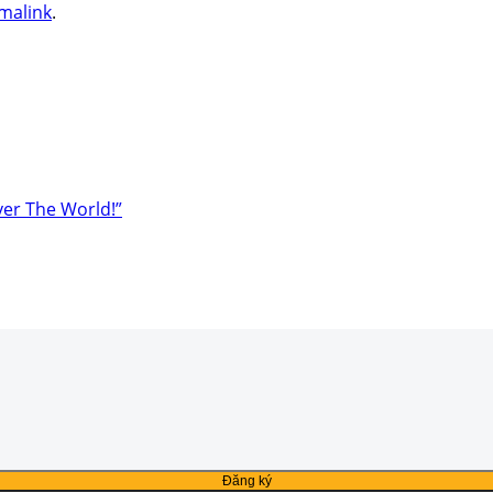
malink
.
ver The World!”