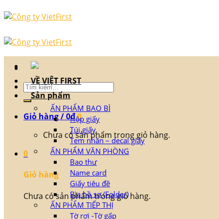
Skip
to
content
VỀ VIỆT FIRST
Tìm
Sản phẩm
kiếm:
ẤN PHẨM BAO BÌ
Giỏ hàng /
0
₫
0
Hộp giấy
Túi giấy
Chưa có sản phẩm trong giỏ hàng.
Tem nhãn – decal giấy
ẤN PHẨM VĂN PHÒNG
0
Bao thư
Name card
Giỏ hàng
Giấy tiêu đề
Bìa hồ sơ (Folder)
Chưa có sản phẩm trong giỏ hàng.
ẤN PHẨM TIẾP THỊ
Tờ rơi -Tờ gấp