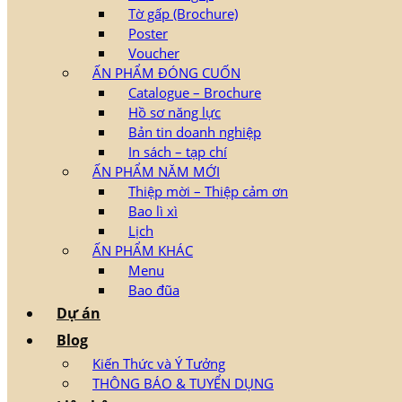
Tờ gấp (Brochure)
Poster
Voucher
ẤN PHẨM ĐÓNG CUỐN
Catalogue – Brochure
Hồ sơ năng lực
Bản tin doanh nghiệp
In sách – tạp chí
ẤN PHẨM NĂM MỚI
Thiệp mời – Thiệp cảm ơn
Bao lì xì
Lịch
ẤN PHẨM KHÁC
Menu
Bao đũa
Dự án
Blog
Kiến Thức và Ý Tưởng
THÔNG BÁO & TUYỂN DỤNG