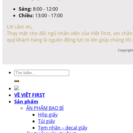
Sáng:
8:00 - 12:00
Chiều:
13:00 - 17:00
Lời cảm ơn,
Thay mặt cho đội ngũ nhân viên của Việt First, xin ch
quý khách hàng là nguồn động lực to lớn giúp chúng tôi 
Copyright
Tìm
kiếm:
VỀ VIỆT FIRST
Sản phẩm
ẤN PHẨM BAO BÌ
Hộp giấy
Túi giấy
Tem nhãn – decal giấy