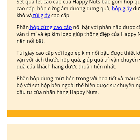
Set quà tết cao cấp của Happy Nuts bao gồm hộp q
cao cấp, hộp cứng âm dương đựng quà,
hộp giấy
đự
khô và
túi giấy
cao cấp.
Phần
hộp cứng cao cấp
nổi bật với phần nắp được c
văn tỉ mỉ và ép kim logo giúp thông điệp của Happy 
nên nổi bật.
Túi giấy cao cấp với logo ép kim nổi bật, được thiết 
vặn với kích thước hộp quà, giúp quá trì vận chuyển 
quà của khách hàng được thuận tiện nhất.
Phần hộp đựng mứt bên trong với họa tiết và màu s
bộ với set hộp bên ngoài thể hiện được sự chuyên n
đầu tư của nhãn hàng Happy Nuts.