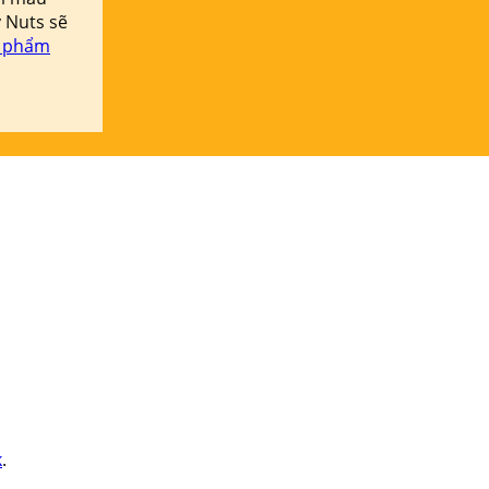
 Nuts sẽ
 phẩm
k
.