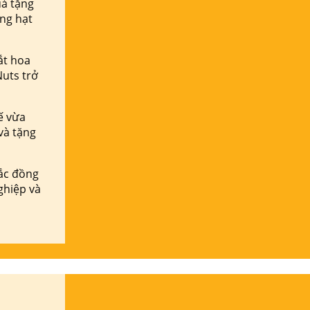
uà tặng
ng hạt
ắt hoa
Nuts trở
kế vừa
và tặng
ắc đồng
ghiệp và