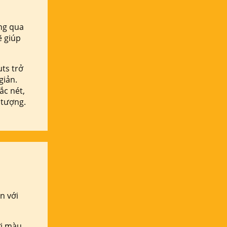
ng qua
ẽ giúp
ts trở
giản.
ắc nét,
 tượng.
n với
ới màu