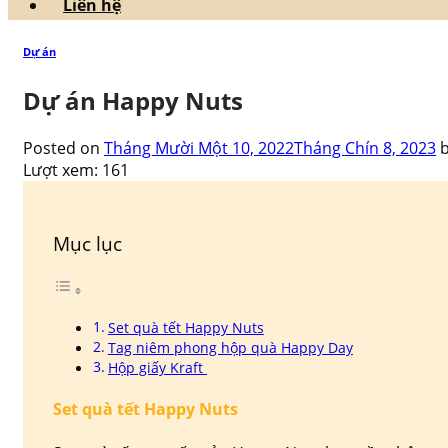
Liên hệ
Dự án
Dự án Happy Nuts
Posted on
Tháng Mười Một 10, 2022
Tháng Chín 8, 2023
Lượt xem:
161
Mục lục
Set quà tết Happy Nuts
Tag niêm phong hộp quà Happy Day
Hộp giấy Kraft
Set quà tết Happy Nuts