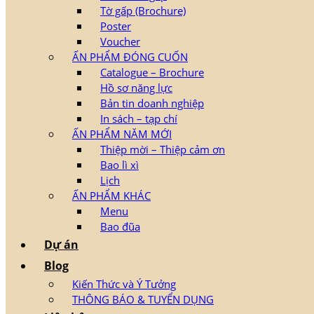
Tờ gấp (Brochure)
Poster
Voucher
ẤN PHẨM ĐÓNG CUỐN
Catalogue – Brochure
Hồ sơ năng lực
Bản tin doanh nghiệp
In sách – tạp chí
ẤN PHẨM NĂM MỚI
Thiệp mời – Thiệp cảm ơn
Bao lì xì
Lịch
ẤN PHẨM KHÁC
Menu
Bao đũa
Dự án
Blog
Kiến Thức và Ý Tưởng
THÔNG BÁO & TUYỂN DỤNG