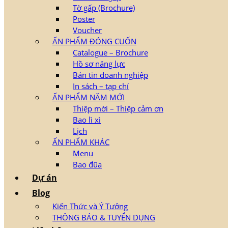
Tờ gấp (Brochure)
Poster
Voucher
ẤN PHẨM ĐÓNG CUỐN
Catalogue – Brochure
Hồ sơ năng lực
Bản tin doanh nghiệp
In sách – tạp chí
ẤN PHẨM NĂM MỚI
Thiệp mời – Thiệp cảm ơn
Bao lì xì
Lịch
ẤN PHẨM KHÁC
Menu
Bao đũa
Dự án
Blog
Kiến Thức và Ý Tưởng
THÔNG BÁO & TUYỂN DỤNG