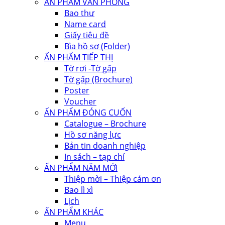
ẤN PHẨM VĂN PHÒNG
Bao thư
Name card
Giấy tiêu đề
Bìa hồ sơ (Folder)
ẤN PHẨM TIẾP THỊ
Tờ rơi -Tờ gấp
Tờ gấp (Brochure)
Poster
Voucher
ẤN PHẨM ĐÓNG CUỐN
Catalogue – Brochure
Hồ sơ năng lực
Bản tin doanh nghiệp
In sách – tạp chí
ẤN PHẨM NĂM MỚI
Thiệp mời – Thiệp cảm ơn
Bao lì xì
Lịch
ẤN PHẨM KHÁC
Menu