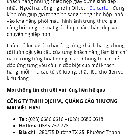
khách hàng những chiếc hộp giấy đựng kính đẹp
nhất. Ngoài ra, công nghệ in Offset
hộp carton
đựng
kính còn giúp gia tăng tính sang trọng cho hộp, nhờ
vào khả năng phối màu, hình ảnh trung thực, gia
công bổ sung bề mặt giúp hộp chắc chắn, đẹp và
chuyên nghiệp hơn.
Luôn nỗ lực để làm hài lòng từng khách hàng, chúng
tôi luôn đặt yêu cầu của từng khách hàng làm kim chỉ
nam trong từng hoạt động in ấn. Chúng tôi có thể
đáp ứng từng yêu cầu in đặc biệt của mỗi khách
hàng, mỗi nhu cầu từ số lượng, chất liệu cho đến với
kiểu dáng.
Mọi thông tin chi tiết vui lòng liên hệ qua
CÔNG TY TNHH DỊCH VỤ QUẢNG CÁO THƯƠNG
MẠI VIỆT FIRST
Tel:
(028) 6686 6616 – (028) 6686 6618
Hotline:
0886 737 778
Địa chỉ:
280/75 Đường TX 25, Phường Thạnh