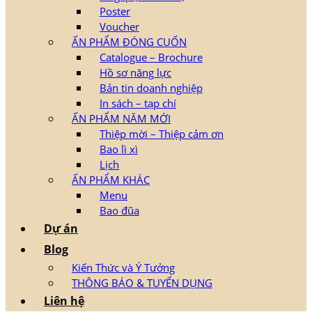
Poster
Voucher
ẤN PHẨM ĐÓNG CUỐN
Catalogue – Brochure
Hồ sơ năng lực
Bản tin doanh nghiệp
In sách – tạp chí
ẤN PHẨM NĂM MỚI
Thiệp mời – Thiệp cảm ơn
Bao lì xì
Lịch
ẤN PHẨM KHÁC
Menu
Bao đũa
Dự án
Blog
Kiến Thức và Ý Tưởng
THÔNG BÁO & TUYỂN DỤNG
Liên hệ