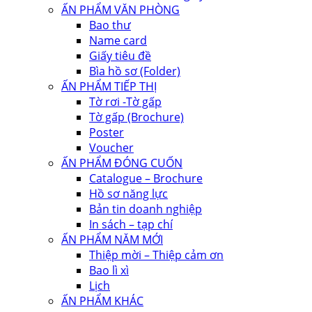
ẤN PHẨM VĂN PHÒNG
Bao thư
Name card
Giấy tiêu đề
Bìa hồ sơ (Folder)
ẤN PHẨM TIẾP THỊ
Tờ rơi -Tờ gấp
Tờ gấp (Brochure)
Poster
Voucher
ẤN PHẨM ĐÓNG CUỐN
Catalogue – Brochure
Hồ sơ năng lực
Bản tin doanh nghiệp
In sách – tạp chí
ẤN PHẨM NĂM MỚI
Thiệp mời – Thiệp cảm ơn
Bao lì xì
Lịch
ẤN PHẨM KHÁC