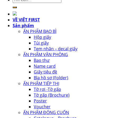
kiếm:
VỀ VIỆT FIRST
Sản phẩm
ẤN PHẨM BAO BÌ
Hộp giấy
Túi giấy
Tem nhãn – decal giấy
ẤN PHẨM VĂN PHÒNG
Bao thư
Name card
Giấy tiêu đề
Bìa hồ sơ (Folder)
ẤN PHẨM TIẾP THỊ
Tờ rơi -Tờ gấp
Tờ gấp (Brochure)
Poster
Voucher
ẤN PHẨM ĐÓNG CUỐN