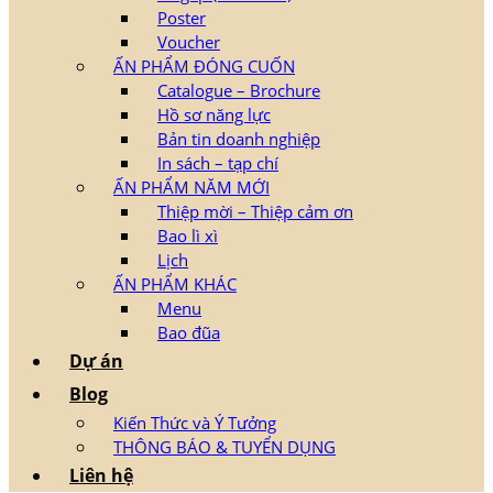
Poster
Voucher
ẤN PHẨM ĐÓNG CUỐN
Catalogue – Brochure
Hồ sơ năng lực
Bản tin doanh nghiệp
In sách – tạp chí
ẤN PHẨM NĂM MỚI
Thiệp mời – Thiệp cảm ơn
Bao lì xì
Lịch
ẤN PHẨM KHÁC
Menu
Bao đũa
Dự án
Blog
Kiến Thức và Ý Tưởng
THÔNG BÁO & TUYỂN DỤNG
Liên hệ