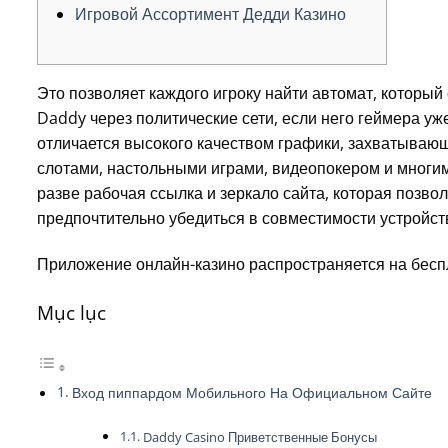
Игровой Ассортимент Дедди Казино
Это позволяет каждого игроку найти автомат, который
Daddy через политические сети, если него геймера уже
отличается высокого качеством графики, захватываю
слотами, настольными играми, видеопокером и многим 
разве рабочая ссылка и зеркало сайта, которая позво
предпочтительно убедиться в совместимости устройст
Приложение онлайн-казино распространяется на бесп
Mục lục
Вход пиппардом Мобильного На Официальном Сайте
Daddy Casino Приветственные Бонусы