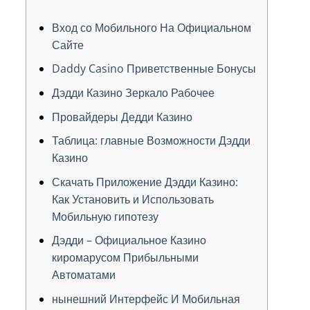
Вход со Мобильного На Официальном
Сайте
Daddy Casino Приветственные Бонусы
Дэдди Казино Зеркало Рабочее
Провайдеры Дедди Казино
Таблица: главные Возможности Дэдди
Казино
Скачать Приложение Дэдди Казино:
Как Установить и Использовать
Мобильную гипотезу
Дэдди – Официальное Казино
киромарусом Прибыльными
Автоматами
нынешний Интерфейс И Мобильная