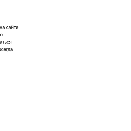
на сайте
no
аться
всегда