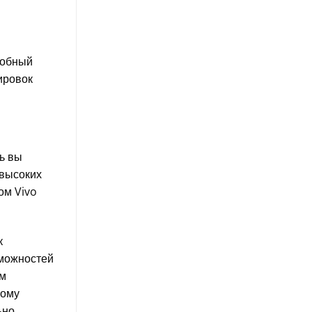
добный
ировок
сь вы
 высоких
ом Vivo
к
зможностей
ым
рому
ьно