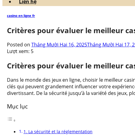
Liên hệ
casino en ligne fr
Critères pour évaluer le meilleur ca
Posted on
Tháng Mười Hai 16, 2025
Tháng Mười Hai 17, 
Lượt xem:
5
Critères pour évaluer le meilleur ca
Dans le monde des jeux en ligne, choisir le meilleur casi
clés qui peuvent grandement influencer votre expérience d
divertissant. De la sécurité jusqu’à la variété des jeux
Mục lục
1. La sécurité et la réglementation