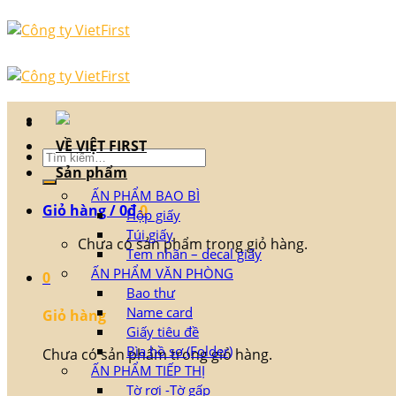
Skip
to
content
VỀ VIỆT FIRST
Tìm
Sản phẩm
kiếm:
ẤN PHẨM BAO BÌ
Giỏ hàng /
0
₫
0
Hộp giấy
Túi giấy
Chưa có sản phẩm trong giỏ hàng.
Tem nhãn – decal giấy
ẤN PHẨM VĂN PHÒNG
0
Bao thư
Name card
Giỏ hàng
Giấy tiêu đề
Bìa hồ sơ (Folder)
Chưa có sản phẩm trong giỏ hàng.
ẤN PHẨM TIẾP THỊ
Tờ rơi -Tờ gấp