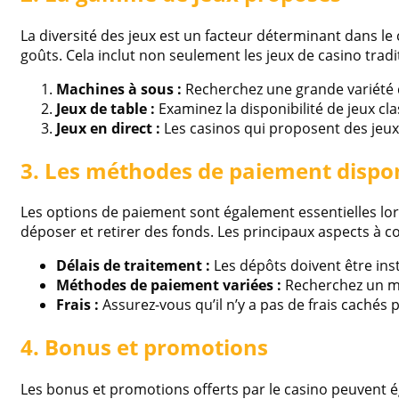
La diversité des jeux est un facteur déterminant dans le 
goûts. Cela inclut non seulement les jeux de casino tradi
Machines à sous :
Recherchez une grande variété d
Jeux de table :
Examinez la disponibilité de jeux cla
Jeux en direct :
Les casinos qui proposent des jeux
3. Les méthodes de paiement dispo
Les options de paiement sont également essentielles lors
déposer et retirer des fonds. Les principaux aspects à 
Délais de traitement :
Les dépôts doivent être inst
Méthodes de paiement variées :
Recherchez un mél
Frais :
Assurez-vous qu’il n’y a pas de frais cachés 
4. Bonus et promotions
Les bonus et promotions offerts par le casino peuvent 