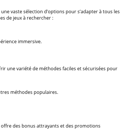
r une vaste sélection d’options pour s’adapter à tous les
es de jeux à rechercher :
périence immersive.
frir une variété de méthodes faciles et sécurisées pour
autres méthodes populaires.
 offre des bonus attrayants et des promotions