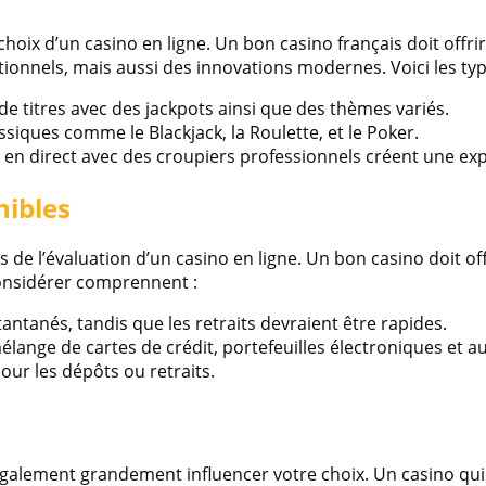
choix d’un casino en ligne. Un bon casino français doit offri
tionnels, mais aussi des innovations modernes. Voici les typ
e titres avec des jackpots ainsi que des thèmes variés.
ssiques comme le Blackjack, la Roulette, et le Poker.
 en direct avec des croupiers professionnels créent une ex
nibles
 de l’évaluation d’un casino en ligne. Un bon casino doit of
considérer comprennent :
antanés, tandis que les retraits devraient être rapides.
ange de cartes de crédit, portefeuilles électroniques et 
pour les dépôts ou retraits.
également grandement influencer votre choix. Un casino qui