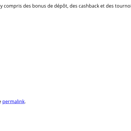
s, y compris des bonus de dépôt, des cashback et des tou
e
permalink
.