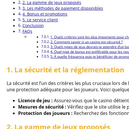
2. La gamme de jeux proposés
3. Les méthodes de paiement disponibles
4. Bonus et promotions
5. Le service client
Conclusion
FAQs
1. Quels critères sont les plus importants pour ch
2. Comment savoir si un casino est sécurisé ?
3. Quels types de jeux devrais-je attendre d’un bo
4. Quel type de bonus est préférable pour les no
5. À quelle fréquence puis-je bénéficier de promo
1. La sécurité et la réglementation
La sécurité est l’un des critères les plus cruciaux lors d
une protection adéquate pour les joueurs. Voici quelques 
Licence de jeu :
Assurez-vous que le casino détient 
Mesures de sécurité :
Vérifiez que le site utilise 
Protection des joueurs :
Recherchez des fonctionnal
2. La gamme de jeux proposés