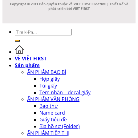
Copyright © 2011 Bản quyền thuộc về VIET FIRST Creative | Thiết kế và
phát triển bởi VIET FIRST
Tìm
kiếm:
VỀ VIỆT FIRST
Sản phẩm
ẤN PHẨM BAO BÌ
Hộp giấy
Túi giấy
Tem nhãn – decal giấy
ẤN PHẨM VĂN PHÒNG
Bao thư
Name card
Giấy tiêu đề
Bìa hồ sơ (Folder)
ẤN PHẨM TIẾP THỊ