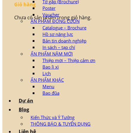
Tờ gấp (Brochure)
Giỏ hàng
Poster
Voucher
Chưa có sản phẩm trong giỏ hàng.
ẤN PHẨM ĐÓNG CUỐN
Catalogue – Brochure
Hồ sơ năng lực
Bản tin doanh nghiệp
In sách – tạp chí
ẤN PHẨM NĂM MỚI
Thiệp mời – Thiệp cảm ơn
Bao lì xì
Lịch
ẤN PHẨM KHÁC
Menu
Bao đũa
Dự án
Blog
Kiến Thức và Ý Tưởng
THÔNG BÁO & TUYỂN DỤNG
Liên hệ