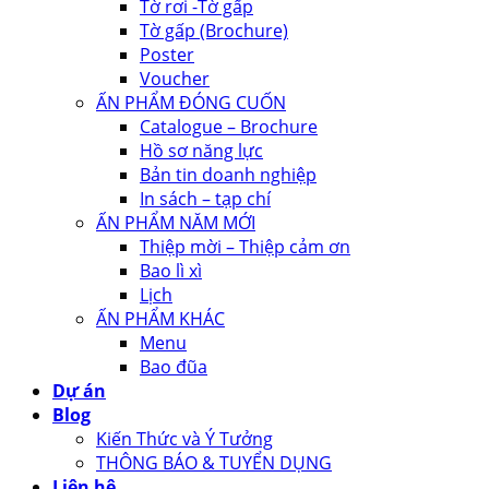
Tờ rơi -Tờ gấp
Tờ gấp (Brochure)
Poster
Voucher
ẤN PHẨM ĐÓNG CUỐN
Catalogue – Brochure
Hồ sơ năng lực
Bản tin doanh nghiệp
In sách – tạp chí
ẤN PHẨM NĂM MỚI
Thiệp mời – Thiệp cảm ơn
Bao lì xì
Lịch
ẤN PHẨM KHÁC
Menu
Bao đũa
Dự án
Blog
Kiến Thức và Ý Tưởng
THÔNG BÁO & TUYỂN DỤNG
Liên hệ