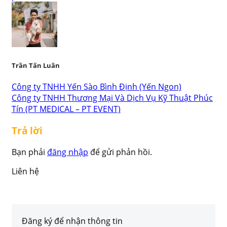
Trần Tấn Luân
Công ty TNHH Yến Sào Bình Định (Yến Ngon)
Công ty TNHH Thương Mại Và Dịch Vụ Kỹ Thuật Phúc
Tín (PT MEDICAL – PT EVENT)
Trả lời
Bạn phải
đăng nhập
để gửi phản hồi.
Liên hệ
Đăng ký để nhận thông tin