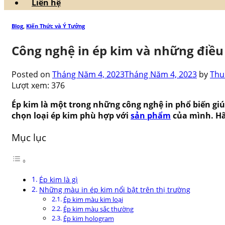
Liên hệ
Blog
,
Kiến Thức và Ý Tưởng
Công nghệ in ép kim và những điều
Posted on
Tháng Năm 4, 2023
Tháng Năm 4, 2023
by
Thu
Lượt xem:
376
Ép kim là một trong những công nghệ in phổ biến giú
chọn loại ép kim phù hợp với
sản phẩm
của mình. H
Mục lục
Ép kim là gì
Những màu in ép kim nổi bật trên thị trường
Ép kim màu kim loại
Ép kim màu sắc thường
Ép kim hologram