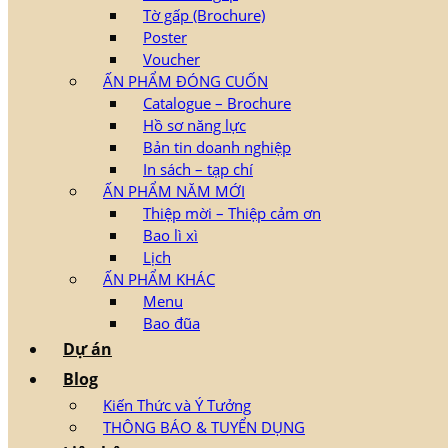
Tờ gấp (Brochure)
Poster
Voucher
ẤN PHẨM ĐÓNG CUỐN
Catalogue – Brochure
Hồ sơ năng lực
Bản tin doanh nghiệp
In sách – tạp chí
ẤN PHẨM NĂM MỚI
Thiệp mời – Thiệp cảm ơn
Bao lì xì
Lịch
ẤN PHẨM KHÁC
Menu
Bao đũa
Dự án
Blog
Kiến Thức và Ý Tưởng
THÔNG BÁO & TUYỂN DỤNG