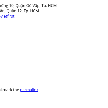
hường 10, Quận Gò Vấp, Tp. HCM
ân, Quận 12, Tp. HCM
ietfirst
okmark the
permalink
.