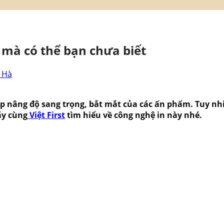
 mà có thể bạn chưa biết
 Hà
p nâng độ sang trọng, bắt mắt của các ấn phẩm. Tuy nhiê
ãy cùng
Việt First
tìm hiểu về công nghệ in này nhé.