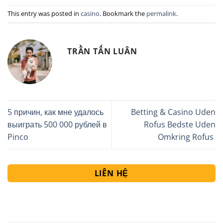
This entry was posted in
casino
. Bookmark the
permalink
.
TRẦN TẤN LUÂN
5 причин, как мне удалось
Betting & Casino Uden
выиграть 500 000 рублей в
Rofus Bedste Uden
Pinco
Omkring Rofus ️
LIÊN HỆ