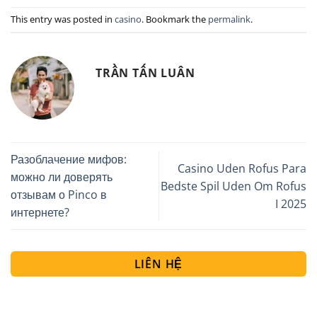
This entry was posted in
casino
. Bookmark the
permalink
.
TRẦN TẤN LUÂN
Разоблачение мифов:
Casino Uden Rofus Para
можно ли доверять
Bedste Spil Uden Om Rofus
отзывам о Pinco в
I 2025
интернете?
LIÊN HỆ