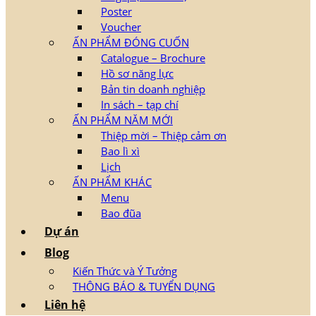
Poster
Voucher
ẤN PHẨM ĐÓNG CUỐN
Catalogue – Brochure
Hồ sơ năng lực
Bản tin doanh nghiệp
In sách – tạp chí
ẤN PHẨM NĂM MỚI
Thiệp mời – Thiệp cảm ơn
Bao lì xì
Lịch
ẤN PHẨM KHÁC
Menu
Bao đũa
Dự án
Blog
Kiến Thức và Ý Tưởng
THÔNG BÁO & TUYỂN DỤNG
Liên hệ