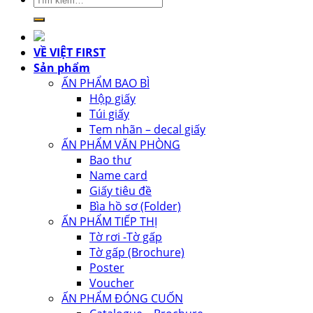
kiếm:
VỀ VIỆT FIRST
Sản phẩm
ẤN PHẨM BAO BÌ
Hộp giấy
Túi giấy
Tem nhãn – decal giấy
ẤN PHẨM VĂN PHÒNG
Bao thư
Name card
Giấy tiêu đề
Bìa hồ sơ (Folder)
ẤN PHẨM TIẾP THỊ
Tờ rơi -Tờ gấp
Tờ gấp (Brochure)
Poster
Voucher
ẤN PHẨM ĐÓNG CUỐN