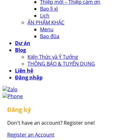
Thiệp mời – Thiệp cảm ơn
Bao lì xì
Lịch
ẤN PHẨM KHÁC
Menu
Bao đũa
Dự án
Blog
Kiến Thức và Ý Tưởng
THÔNG BÁO & TUYỂN DỤNG
Liên hệ
Đăng nhập
Đăng ký
Don't have an account? Register one!
Register an Account