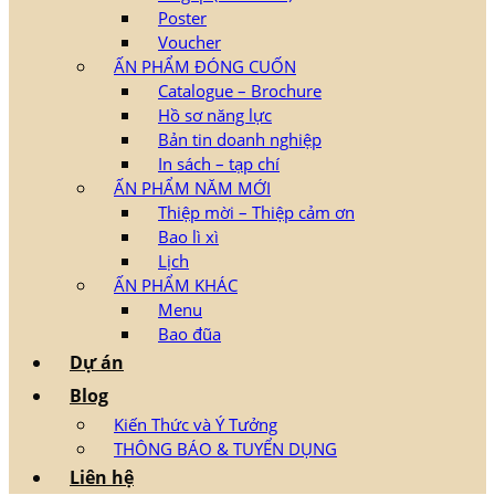
Poster
Voucher
ẤN PHẨM ĐÓNG CUỐN
Catalogue – Brochure
Hồ sơ năng lực
Bản tin doanh nghiệp
In sách – tạp chí
ẤN PHẨM NĂM MỚI
Thiệp mời – Thiệp cảm ơn
Bao lì xì
Lịch
ẤN PHẨM KHÁC
Menu
Bao đũa
Dự án
Blog
Kiến Thức và Ý Tưởng
THÔNG BÁO & TUYỂN DỤNG
Liên hệ