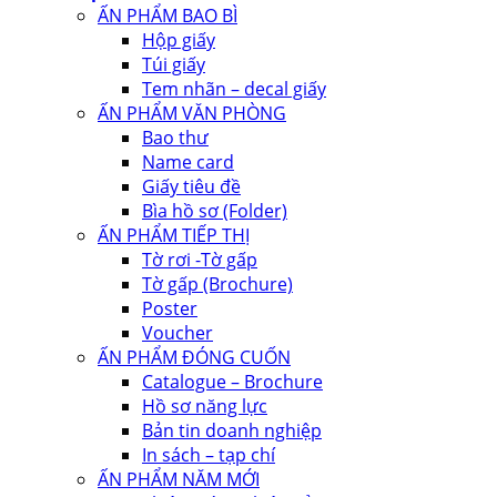
ẤN PHẨM BAO BÌ
Hộp giấy
Túi giấy
Tem nhãn – decal giấy
ẤN PHẨM VĂN PHÒNG
Bao thư
Name card
Giấy tiêu đề
Bìa hồ sơ (Folder)
ẤN PHẨM TIẾP THỊ
Tờ rơi -Tờ gấp
Tờ gấp (Brochure)
Poster
Voucher
ẤN PHẨM ĐÓNG CUỐN
Catalogue – Brochure
Hồ sơ năng lực
Bản tin doanh nghiệp
In sách – tạp chí
ẤN PHẨM NĂM MỚI