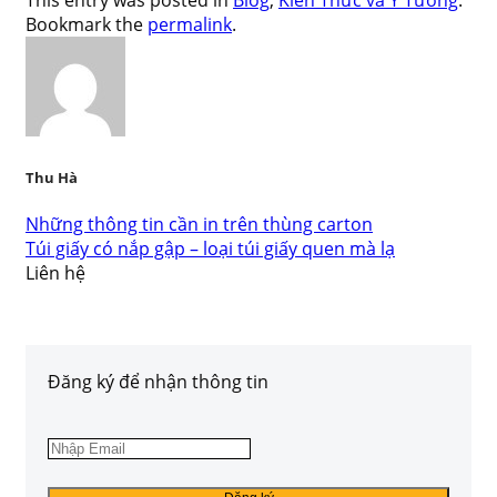
This entry was posted in
Blog
,
Kiến Thức và Ý Tưởng
.
Bookmark the
permalink
.
Thu Hà
Những thông tin cần in trên thùng carton
Túi giấy có nắp gập – loại túi giấy quen mà lạ
Liên hệ
Đăng ký để nhận thông tin