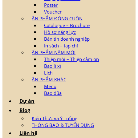
Poster
Voucher
ẤN PHẨM ĐÓNG CUỐN
Catalogue – Brochure
Hồ sơ năng lực
Bản tin doanh nghiệp
In sách – tạp chí
ẤN PHẨM NĂM MỚI
Thiệp mời – Thiệp cảm ơn
Bao lì xì
Lịch
ẤN PHẨM KHÁC
Menu
Bao đũa
Dự án
Blog
Kiến Thức và Ý Tưởng
THÔNG BÁO & TUYỂN DỤNG
Liên hệ