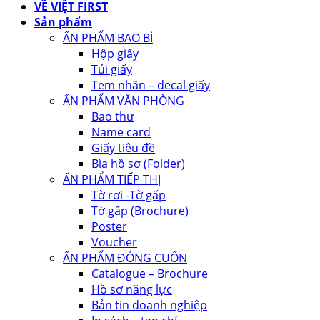
VỀ VIỆT FIRST
Sản phẩm
ẤN PHẨM BAO BÌ
Hộp giấy
Túi giấy
Tem nhãn – decal giấy
ẤN PHẨM VĂN PHÒNG
Bao thư
Name card
Giấy tiêu đề
Bìa hồ sơ (Folder)
ẤN PHẨM TIẾP THỊ
Tờ rơi -Tờ gấp
Tờ gấp (Brochure)
Poster
Voucher
ẤN PHẨM ĐÓNG CUỐN
Catalogue – Brochure
Hồ sơ năng lực
Bản tin doanh nghiệp