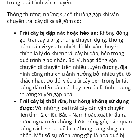
trong quá trình vận chuyển.
Thông thường, những sự cố thường gặp khi vận
chuyển trái cây đi xa sẽ gồm có:
Trái cây bị dập nát hoặc héo úa:
Không đóng
gói trái cây trong thùng chuyên dụng, không
đảm bảo về yếu tố nhiệt độ khi vận chuyển
chính là lý do khiến trái cây bị dập, héo trong
quá trình giao nhận. Bởi vì, hoạt động vận
chuyển di chuyển trên nhiều tuyến đường, địa
hình cũng như chịu ảnh hưởng bởi nhiều yếu tố
khác nhau. Do đó, việc trái cây bên trong bị tác
động dẫn đến dập nát hay héo úa là tình huống
thường xuyên gặp phải.
Trái cây bị thối rữa, hư hỏng không sử dụng
được:
Với những loại trái cây cần vận chuyển
liên tỉnh, 2 chiều Bắc – Nam hoặc xuất khẩu ra
nước ngoài nếu không được đóng gói, bảo quản
đúng cách sẽ rất dễ bị hư hỏng nặng khi giao
nhận. Một số sự cố thường gặp là hoa quả bị