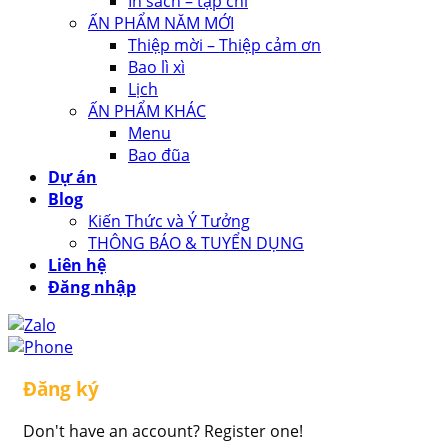
In sách – tạp chí
ẤN PHẨM NĂM MỚI
Thiệp mời – Thiệp cảm ơn
Bao lì xì
Lịch
ẤN PHẨM KHÁC
Menu
Bao đũa
Dự án
Blog
Kiến Thức và Ý Tưởng
THÔNG BÁO & TUYỂN DỤNG
Liên hệ
Đăng nhập
Đăng ký
Don't have an account? Register one!