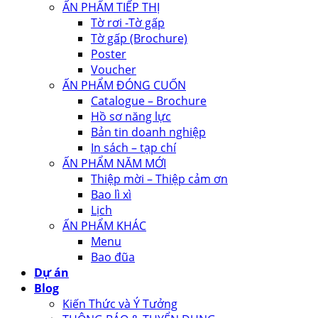
ẤN PHẨM TIẾP THỊ
Tờ rơi -Tờ gấp
Tờ gấp (Brochure)
Poster
Voucher
ẤN PHẨM ĐÓNG CUỐN
Catalogue – Brochure
Hồ sơ năng lực
Bản tin doanh nghiệp
In sách – tạp chí
ẤN PHẨM NĂM MỚI
Thiệp mời – Thiệp cảm ơn
Bao lì xì
Lịch
ẤN PHẨM KHÁC
Menu
Bao đũa
Dự án
Blog
Kiến Thức và Ý Tưởng