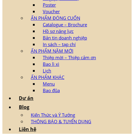
Poster
Voucher
ẤN PHẨM ĐÓNG CUỐN
Catalogue – Brochure
Hồ sơ năng lực
Bản tin doanh nghiệp
In sách – tạp chí
ẤN PHẨM NĂM MỚI
Thiệp mời – Thiệp cảm ơn
Bao lì xì
Lịch
ẤN PHẨM KHÁC
Menu
Bao đũa
Dự án
Blog
Kiến Thức và Ý Tưởng
THÔNG BÁO & TUYỂN DỤNG
Liên hệ