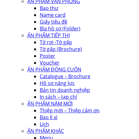
ẤN PHẨM VĂN PHÒNG
Bao thư
Name card
Giấy tiêu đề
Bìa hồ sơ (Folder)
ẤN PHẨM TIẾP THỊ
Tờ rơi -Tờ gấp
Tờ gấp (Brochure)
Poster
Voucher
ẤN PHẨM ĐÓNG CUỐN
Catalogue – Brochure
Hồ sơ năng lực
Bản tin doanh nghiệp
In sách – tạp chí
ẤN PHẨM NĂM MỚI
Thiệp mời – Thiệp cảm ơn
Bao lì xì
Lịch
ẤN PHẨM KHÁC
Menu