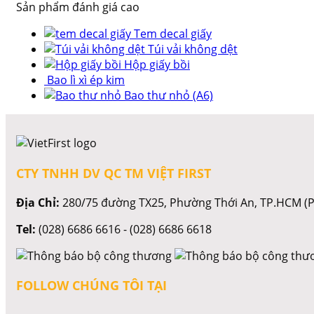
Sản phẩm đánh giá cao
Tem decal giấy
Túi vải không dệt
Hộp giấy bồi
Bao lì xì ép kim
Bao thư nhỏ (A6)
CTY TNHH DV QC TM VIỆT FIRST
Địa Chỉ:
280/75 đường TX25, Phường Thới An, TP.HCM (P
Tel:
(028) 6686 6616 - (028) 6686 6618
FOLLOW CHÚNG TÔI TẠI