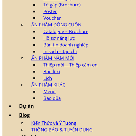
Tờ gấp (Brochure)
Poster
Voucher
ẤN PHẨM ĐÓNG CUỐN
Catalogue – Brochure
Hồ sơ năng lực
Bản tin doanh nghiệp
In sách – tạp chí
ẤN PHẨM NĂM MỚI
Thiệp mời – Thiệp cảm ơn
Bao lì xì
Lịch
ẤN PHẨM KHÁC
Menu
Bao đũa
Dự án
Blog
Kiến Thức và Ý Tưởng
THÔNG BÁO & TUYỂN DỤNG