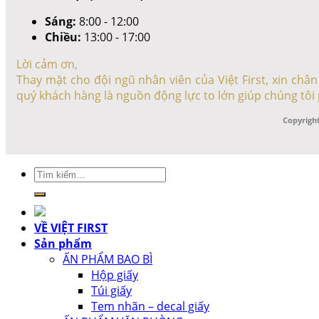
Sáng:
8:00 - 12:00
Chiều:
13:00 - 17:00
Lời cảm ơn,
Thay mặt cho đội ngũ nhân viên của Việt First, xin ch
quý khách hàng là nguồn động lực to lớn giúp chúng tôi 
Copyright
Tìm
kiếm:
VỀ VIỆT FIRST
Sản phẩm
ẤN PHẨM BAO BÌ
Hộp giấy
Túi giấy
Tem nhãn – decal giấy