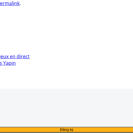
ermalink
.
 jeux en direct
ş Yapın