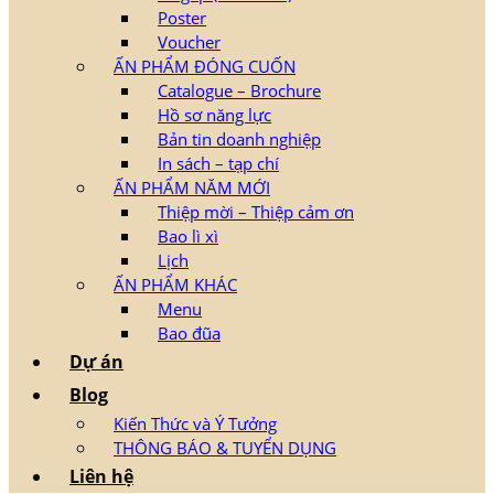
Poster
Voucher
ẤN PHẨM ĐÓNG CUỐN
Catalogue – Brochure
Hồ sơ năng lực
Bản tin doanh nghiệp
In sách – tạp chí
ẤN PHẨM NĂM MỚI
Thiệp mời – Thiệp cảm ơn
Bao lì xì
Lịch
ẤN PHẨM KHÁC
Menu
Bao đũa
Dự án
Blog
Kiến Thức và Ý Tưởng
THÔNG BÁO & TUYỂN DỤNG
Liên hệ