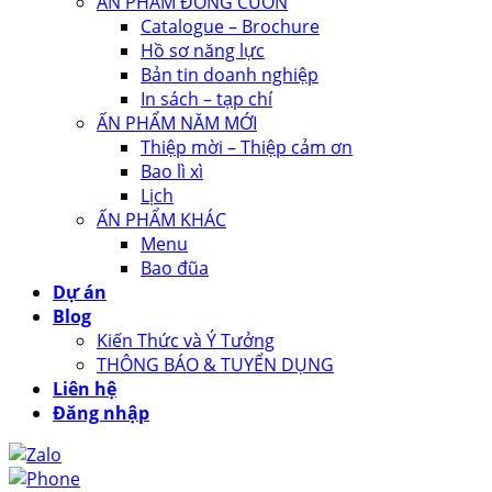
ẤN PHẨM ĐÓNG CUỐN
Catalogue – Brochure
Hồ sơ năng lực
Bản tin doanh nghiệp
In sách – tạp chí
ẤN PHẨM NĂM MỚI
Thiệp mời – Thiệp cảm ơn
Bao lì xì
Lịch
ẤN PHẨM KHÁC
Menu
Bao đũa
Dự án
Blog
Kiến Thức và Ý Tưởng
THÔNG BÁO & TUYỂN DỤNG
Liên hệ
Đăng nhập