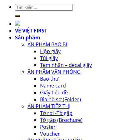
Tìm
kiếm:
VỀ VIỆT FIRST
Sản phẩm
ẤN PHẨM BAO BÌ
Hộp giấy
Túi giấy
Tem nhãn – decal giấy
ẤN PHẨM VĂN PHÒNG
Bao thư
Name card
Giấy tiêu đề
Bìa hồ sơ (Folder)
ẤN PHẨM TIẾP THỊ
Tờ rơi -Tờ gấp
Tờ gấp (Brochure)
Poster
Voucher