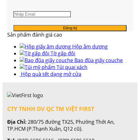
Sản phẩm đánh giá cao
Hộp âm dương
Tờ gấp đôi
Bao đũa giấy couche
Túi quai xách
Hộp quà tết dạng mở cửa
CTY TNHH DV QC TM VIỆT FIRST
Địa Chỉ:
280/75 đường TX25, Phường Thới An,
TP.HCM (P.Thạnh Xuân, Q12 cũ).