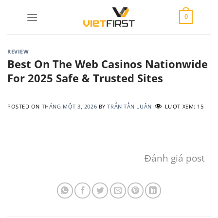
Skip
to
0
content
REVIEW
Best On The Web Casinos Nationwide
For 2025 Safe & Trusted Sites
POSTED ON
THÁNG MỘT 3, 2026
BY
TRẦN TẤN LUÂN
LƯỢT XEM:
15
Đánh giá post