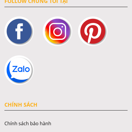
FOLLOW CHÚNG TÔI TẠI
CHÍNH SÁCH
Chính sách bảo hành