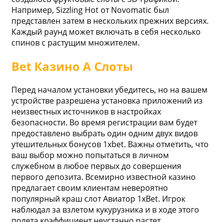
Например, Sizzling Hot от Novomatic был
представлен затем в нескольких прежних версиях.
Каждый раунд может включать в себя несколько
спинов с растущим множителем.
Bet Казино А Слоты
Перед началом установки убедитесь, но на вашем
устройстве разрешена установка приложений из
неизвестных источников в настройках
безопасности. Во время регистрации вам будет
предоставлено выбрать один одним двух видов
утешительных бонусов 1xbet. Важны отметить, что
ваш выбор можно попытаться в личном
служебном в любое первых до совершения
первого депозита. Всемирно известной казино
предлагает своим клиентам невероятно
популярный краш слот Авиатор 1xBet. Игрок
наблюдал за взлетом кукурузника и в ходе этого
полета коэффициент неустанно растет.