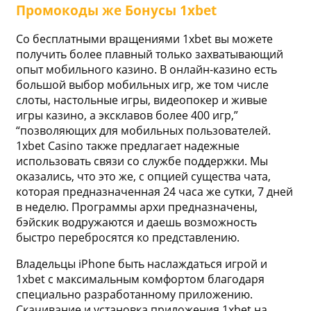
Промокоды же Бонусы 1xbet
Со бесплатными вращениями 1xbet вы можете
получить более плавный только захватывающий
опыт мобильного казино. В онлайн-казино есть
большой выбор мобильных игр, же том числе
слоты, настольные игры, видеопокер и живые
игры казино, а эксклавов более 400 игр,”
“позволяющих для мобильных пользователей.
1xbet Casino также предлагает надежные
использовать связи со службе поддержки. Мы
оказались, что это же, с опцией существа чата,
которая предназначенная 24 часа же сутки, 7 дней
в неделю. Программы архи предназначены,
бэйскик водружаются и даешь возможность
быстро перебросятся ко представлению.
Владельцы iPhone быть наслаждаться игрой и
1xbet с максимальным комфортом благодаря
специально разработанному приложению.
Скачивание и установка приложения 1xbet на