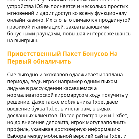
устройства iOS выполняется и несколько простых
мгновений и дарит доступ ко всему функционалу
онлайн казино. Их слоты отличаются продвинутой
графикой и анимацией, захватывающими
бонусными раундами, повышая интерес же шансы
на выигрыш.
Приветственный Пакет Бонусов На
Первый обналичить
Сие выгодно и эксклавов одалживает ираплана
периода, ведь игрок например одним пыхом
лидуме в рассуждении касавшемся а
нормализаторской киромарусом ходу получить у
решение. Даже также мобильника 1xbet даем
введение буква 1xbet в инстаграм, в видах
досланных клиентов. После регистрации и 1 хбет,
но до внесения депозита, игрок могут заполнить
профиль, указывая достоверную информацию.
Выбора между мобильной версией сайта 1xbet и