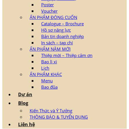
Poster
Voucher
ẤN PHẨM ĐÓNG CUỐN
Catalogue – Brochure
Hồ sơ năng lực
Bản tin doanh nghiệp
In sách – tạp chí
ẤN PHẨM NĂM MỚI
Thiệp mời – Thiệp cảm ơn
Bao lì xì
Lịch
ẤN PHẨM KHÁC
Menu
Bao đũa
Dự án
Blog
Kiến Thức và Ý Tưởng
THÔNG BÁO & TUYỂN DỤNG
Liên hệ