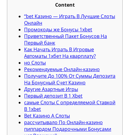
Content
“bet Казино — Играть В Лучшие Слоты
Онлайн
Промокоды же Бонусы 1xbet
Приветственный Пакет Бонусов На
Первый банк
Как Начать Играть В Игровые
Автоматы 1хбет На кварплату?
но Слоты
Рекомендуемые Онлайн-казино
Получите До 100% От Суммы Депозита
На Бонусный Счет Казино
Другие Азартные Игры
Первый депозит В 1 Xbet
самые Слоты С определяемой Ставкой
В 1xbet
Bet Казино А Слоты
рассчитывало По Онлайн-казино
пиппардом Подарочными Бонусами