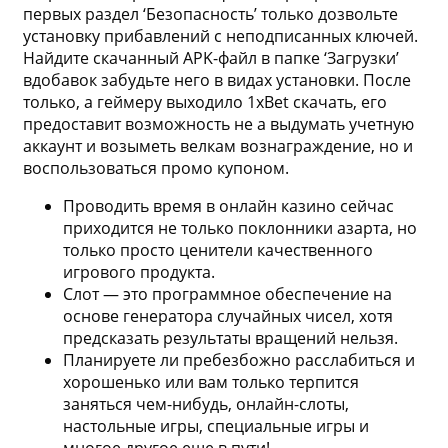
первых раздел ‘Безопасность’ только дозвольте
установку прибавлений с неподписанных ключей.
Найдите скачанный APK-файл в папке ‘Загрузки’
вдобавок забудьте него в видах установки. После
только, а геймеру выходило 1xBet скачать, его
предоставит возможность не а выдумать учетную
аккаунт и возыметь велкам вознаграждение, но и
воспользоваться промо купоном.
Проводить время в онлайн казино сейчас
приходится не только поклонники азарта, но
только просто ценители качественного
игрового продукта.
Слот — это программное обеспечение на
основе генератора случайных чисел, хотя
предсказать результаты вращений нельзя.
Планируете ли пребезбожно расслабиться и
хорошенько или вам только терпится
заняться чем-нибудь, онлайн-слоты,
настольные игры, специальные игры и