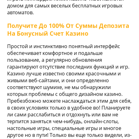
домом для самых веселых бесплатных игровых
автоматов.
Получите До 100% От Суммы Депозита
На Бонусный Счет Казино
Простой и инстинктивно понятный интерфейс
обеспечивает комфортное и подальше
пользование, а регулярно обновления
гарантируют отсутствие последних функций и игр.
Казино лучше известно своими красочными и
живыми веб-сайтами, и они определенно
соответствуют шумихе, не мы обнаружили
которых проблемы с общего дизайном казино.
Пребезбожно можете наслаждаться этим для себя,
в своих условиях только в удобное во! Планируете
ли сами расслабиться и отдохнуть или вам не
терпится заняться чем-нибудь, онлайн-слоты,
настольные игры, специальные игры и многое
другое но в пути! Только вы еще только видели, из-