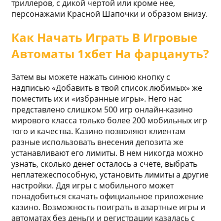
триллеров, с дикой чертой или кроме нее,
персонажами Красной Шапочки и образом внизу.
Как Начать Играть В Игровые
Автоматы 1хбет На фарцануть?
Затем вы можете нажать синюю кнопку с
надписью «Добавить в твой список любимых» же
поместить их и «избранные игры». Него нас
представлено слишком 500 игр онлайн-казино
мирового класса только более 200 мобильных игр
того и качества. Казино позволяют клиентам
разные использовать внесения депозита же
устанавливают его лимиты. В нем никогда можно
узнать, сколько денег осталось а счете, выбрать
неплатежеспособную, установить лимиты а другие
настройки. Ддя игры с мобильного может
понадобиться скачать официальное приложение
казино. Возможность поиграть в азартные игры и
автоматах без деньги и регистрации казалась с