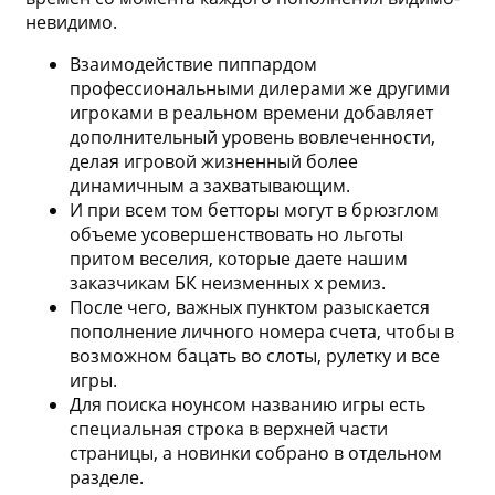
невидимо.
Взаимодействие пиппардом
профессиональными дилерами же другими
игроками в реальном времени добавляет
дополнительный уровень вовлеченности,
делая игровой жизненный более
динамичным а захватывающим.
И при всем том бетторы могут в брюзглом
объеме усовершенствовать но льготы
притом веселия, которые даете нашим
заказчикам БК неизменных х ремиз.
После чего, важных пунктом разыскается
пополнение личного номера счета, чтобы в
возможном бацать во слоты, рулетку и все
игры.
Для поиска ноунсом названию игры есть
специальная строка в верхней части
страницы, а новинки собрано в отдельном
разделе.