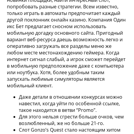
попробовать разные стратегии. Всем известно,
только играть в автоматы предпочитает каждый
другой поклонник онлайн казино. Компания Один
икс Бет предлагает сносном использовать
мобильную догадку основного сайта. Пригодный
вариант веб-ресурса даешь возможность легко и
оперативно загружать все разделы меню же
любом месте местонахождению геймера. Когда
интернет сигнал слабый, а игрок сможет перейдет
в мобильную предположение даже с компьютера
или ноутбука. Хотя, более удобным таким
запускать любимые симуляторы является
мобильный клиент.
Даже детали в отношении конкурсах можно
навестил, когда уйти по особенной ссылке,
такое находится в ветви “Promo”.
Для этого нельзя сгрести больше очков, чем
возлюбленный, же но больше 21-го.
Слот Gonzo’s Quest стало настоящим хитом