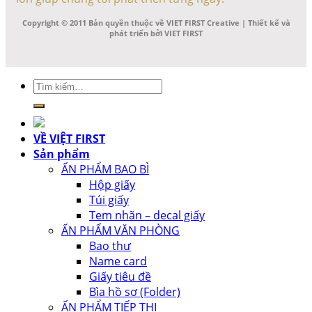
Copyright © 2011 Bản quyền thuộc về VIET FIRST Creative | Thiết kế và
phát triển bởi VIET FIRST
Tìm
kiếm:
VỀ VIỆT FIRST
Sản phẩm
ẤN PHẨM BAO BÌ
Hộp giấy
Túi giấy
Tem nhãn – decal giấy
ẤN PHẨM VĂN PHÒNG
Bao thư
Name card
Giấy tiêu đề
Bìa hồ sơ (Folder)
ẤN PHẨM TIẾP THỊ