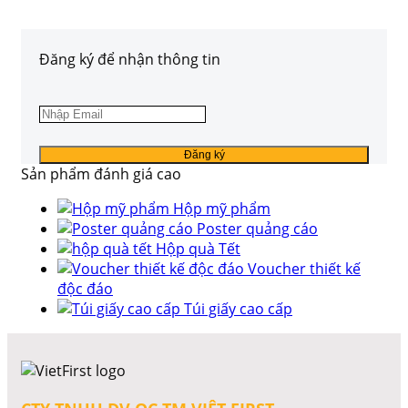
Đăng ký để nhận thông tin
Sản phẩm đánh giá cao
Hộp mỹ phẩm
Poster quảng cáo
Hộp quà Tết
Voucher thiết kế
độc đáo
Túi giấy cao cấp