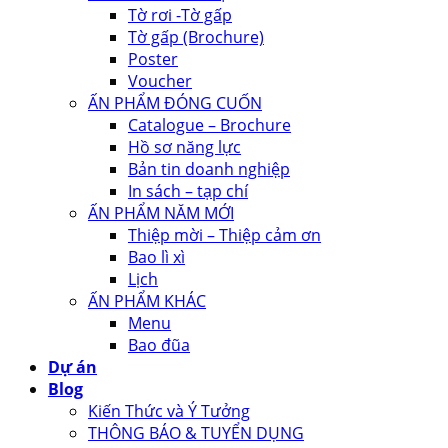
Tờ rơi -Tờ gấp
Tờ gấp (Brochure)
Poster
Voucher
ẤN PHẨM ĐÓNG CUỐN
Catalogue – Brochure
Hồ sơ năng lực
Bản tin doanh nghiệp
In sách – tạp chí
ẤN PHẨM NĂM MỚI
Thiệp mời – Thiệp cảm ơn
Bao lì xì
Lịch
ẤN PHẨM KHÁC
Menu
Bao đũa
Dự án
Blog
Kiến Thức và Ý Tưởng
THÔNG BÁO & TUYỂN DỤNG