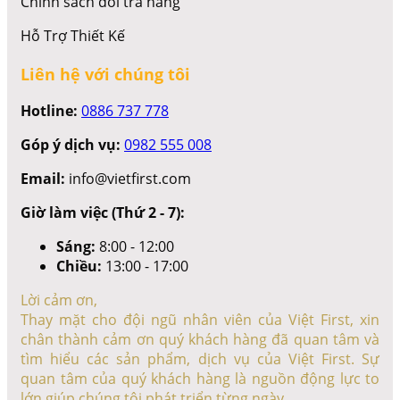
Chính sách đổi trả hàng
Hỗ Trợ Thiết Kế
Liên hệ với chúng tôi
Hotline:
0886 737 778
Góp ý dịch vụ:
0982 555 008
Email:
info@vietfirst.com
Giờ làm việc (Thứ 2 - 7):
Sáng:
8:00 - 12:00
Chiều:
13:00 - 17:00
Lời cảm ơn,
Thay mặt cho đội ngũ nhân viên của Việt First, xin
chân thành cảm ơn quý khách hàng đã quan tâm và
tìm hiểu các sản phẩm, dịch vụ của Việt First. Sự
quan tâm của quý khách hàng là nguồn động lực to
lớn giúp chúng tôi phát triển từng ngày.