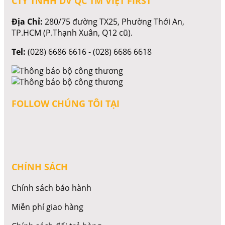
CTY TNHH DV QC TM VIỆT FIRST
Địa Chỉ:
280/75 đường TX25, Phường Thới An,
TP.HCM (P.Thạnh Xuân, Q12 cũ).
Tel:
(028) 6686 6616 - (028) 6686 6618
FOLLOW CHÚNG TÔI TẠI
CHÍNH SÁCH
Chính sách bảo hành
Miễn phí giao hàng