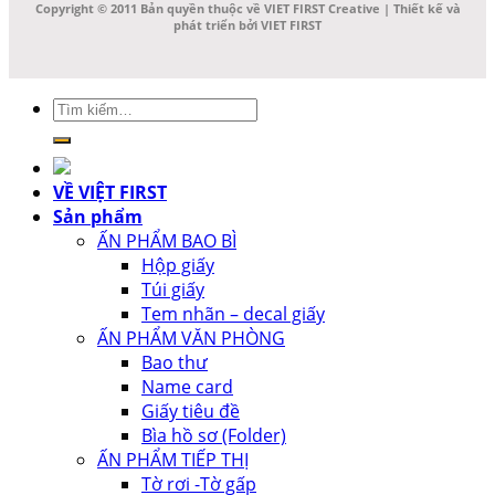
Copyright © 2011 Bản quyền thuộc về VIET FIRST Creative | Thiết kế và
phát triển bởi VIET FIRST
Tìm
kiếm:
VỀ VIỆT FIRST
Sản phẩm
ẤN PHẨM BAO BÌ
Hộp giấy
Túi giấy
Tem nhãn – decal giấy
ẤN PHẨM VĂN PHÒNG
Bao thư
Name card
Giấy tiêu đề
Bìa hồ sơ (Folder)
ẤN PHẨM TIẾP THỊ
Tờ rơi -Tờ gấp