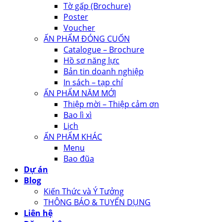
Tờ gấp (Brochure)
Poster
Voucher
ẤN PHẨM ĐÓNG CUỐN
Catalogue – Brochure
Hồ sơ năng lực
Bản tin doanh nghiệp
In sách – tạp chí
ẤN PHẨM NĂM MỚI
Thiệp mời – Thiệp cảm ơn
Bao lì xì
Lịch
ẤN PHẨM KHÁC
Menu
Bao đũa
Dự án
Blog
Kiến Thức và Ý Tưởng
THÔNG BÁO & TUYỂN DỤNG
Liên hệ