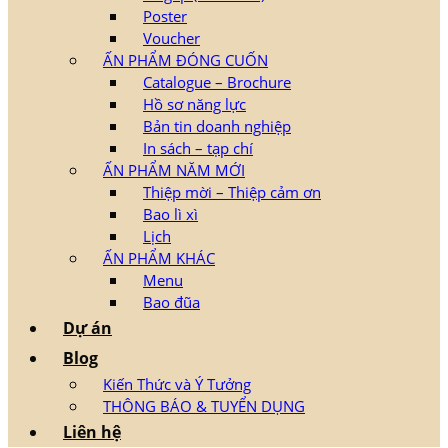
Poster
Voucher
ẤN PHẨM ĐÓNG CUỐN
Catalogue – Brochure
Hồ sơ năng lực
Bản tin doanh nghiệp
In sách – tạp chí
ẤN PHẨM NĂM MỚI
Thiệp mời – Thiệp cảm ơn
Bao lì xì
Lịch
ẤN PHẨM KHÁC
Menu
Bao đũa
Dự án
Blog
Kiến Thức và Ý Tưởng
THÔNG BÁO & TUYỂN DỤNG
Liên hệ