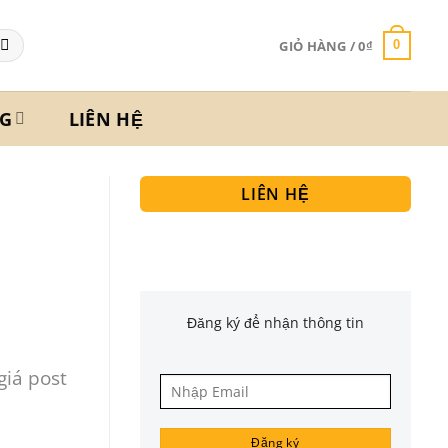
GIỎ HÀNG /
0
₫
0
G
LIÊN HỆ
LIÊN HỆ
Đăng ký để nhận thông tin
iá post