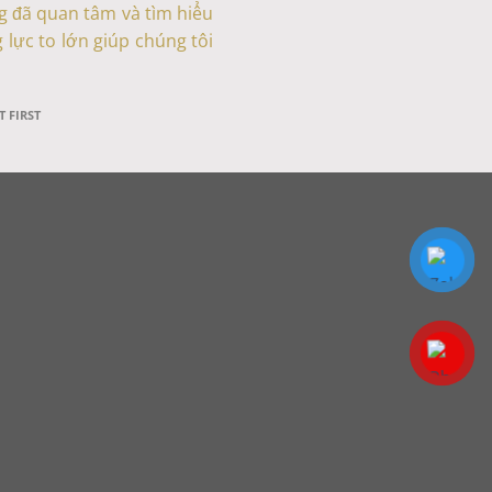
g đã quan tâm và tìm hiểu
 lực to lớn giúp chúng tôi
T FIRST