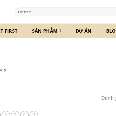
Tìm
kiếm:
ỆT FIRST
SẢN PHẨM
DỰ ÁN
BLO
M:
5
Đánh g