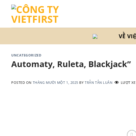
Skip
to
content
VỀ VI
UNCATEGORIZED
Automaty, Ruleta, Blackjack”
POSTED ON
THÁNG MƯỜI MỘT 1, 2025
BY
TRẦN TẤN LUÂN
LƯỢT XE