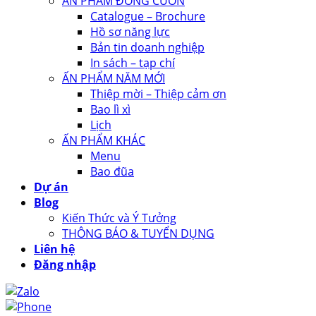
ẤN PHẨM ĐÓNG CUỐN
Catalogue – Brochure
Hồ sơ năng lực
Bản tin doanh nghiệp
In sách – tạp chí
ẤN PHẨM NĂM MỚI
Thiệp mời – Thiệp cảm ơn
Bao lì xì
Lịch
ẤN PHẨM KHÁC
Menu
Bao đũa
Dự án
Blog
Kiến Thức và Ý Tưởng
THÔNG BÁO & TUYỂN DỤNG
Liên hệ
Đăng nhập