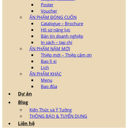
Poster
Voucher
ẤN PHẨM ĐÓNG CUỐN
Catalogue – Brochure
Hồ sơ năng lực
Bản tin doanh nghiệp
In sách – tạp chí
ẤN PHẨM NĂM MỚI
Thiệp mời – Thiệp cảm ơn
Bao lì xì
Lịch
ẤN PHẨM KHÁC
Menu
Bao đũa
Dự án
Blog
Kiến Thức và Ý Tưởng
THÔNG BÁO & TUYỂN DỤNG
Liên hệ