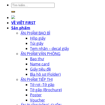
Tìm
kiếm:
VỀ VIỆT FIRST
Sản phẩm
ẤN PHẨM BAO BÌ
Hộp giấy
Túi giấy
Tem nhãn – decal giấy
ẤN PHẨM VĂN PHÒNG
Bao thư
Name card
Giấy tiêu đề
Bìa hồ sơ (Folder)
ẤN PHẨM TIẾP THỊ
Tờ rơi -Tờ gấp
Tờ gấp (Brochure)
Poster
Voucher