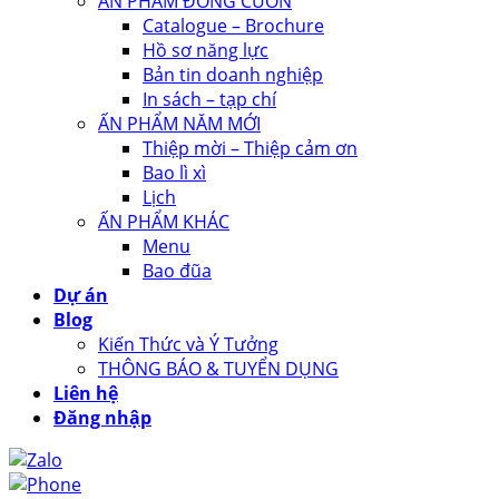
ẤN PHẨM ĐÓNG CUỐN
Catalogue – Brochure
Hồ sơ năng lực
Bản tin doanh nghiệp
In sách – tạp chí
ẤN PHẨM NĂM MỚI
Thiệp mời – Thiệp cảm ơn
Bao lì xì
Lịch
ẤN PHẨM KHÁC
Menu
Bao đũa
Dự án
Blog
Kiến Thức và Ý Tưởng
THÔNG BÁO & TUYỂN DỤNG
Liên hệ
Đăng nhập