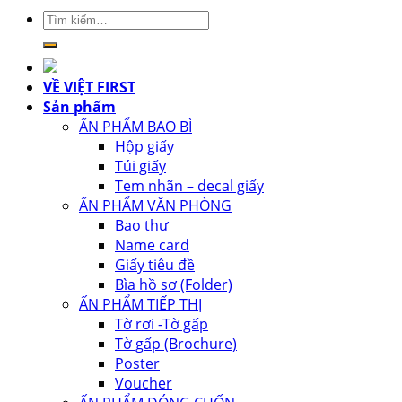
Tìm
kiếm:
VỀ VIỆT FIRST
Sản phẩm
ẤN PHẨM BAO BÌ
Hộp giấy
Túi giấy
Tem nhãn – decal giấy
ẤN PHẨM VĂN PHÒNG
Bao thư
Name card
Giấy tiêu đề
Bìa hồ sơ (Folder)
ẤN PHẨM TIẾP THỊ
Tờ rơi -Tờ gấp
Tờ gấp (Brochure)
Poster
Voucher