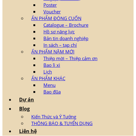
Poster
Voucher
ẤN PHẨM ĐÓNG CUỐN
Catalogue – Brochure
Hồ sơ năng lực
Bản tin doanh nghiệp
In sách – tạp chí
ẤN PHẨM NĂM MỚI
Thiệp mời – Thiệp cảm ơn
Bao lì xì
Lịch
ẤN PHẨM KHÁC
Menu
Bao đũa
Dự án
Blog
Kiến Thức và Ý Tưởng
THÔNG BÁO & TUYỂN DỤNG
Liên hệ