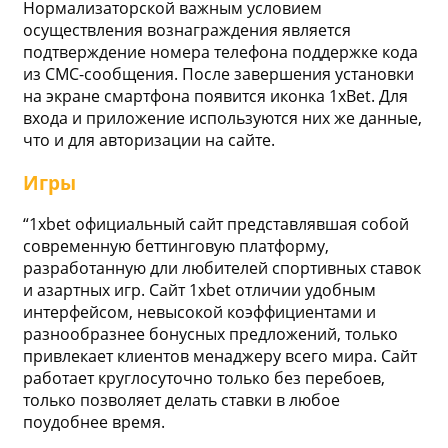
Нормализаторской важным условием
осуществления вознаграждения является
подтверждение номера телефона поддержке кода
из СМС-сообщения. После завершения установки
на экране смартфона появится иконка 1xBet. Для
входа и приложение используются них же данные,
что и для авторизации на сайте.
Игры
“1xbet официальный сайт представлявшая собой
современную беттинговую платформу,
разработанную дли любителей спортивных ставок
и азартных игр. Сайт 1хbet отличии удобным
интерфейсом, невысокой коэффициентами и
разнообразнее бонусных предложений, только
привлекает клиентов менаджеру всего мира. Сайт
работает круглосуточно только без перебоев,
только позволяет делать ставки в любое
поудобнее время.