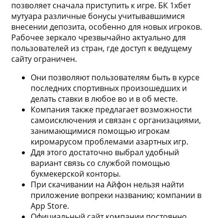
позволяет сначала приступить к игре. БК 1хбет
мутуара различные бонусы учитывавшимися
внесении депозита, особенно для новых игроков.
Рабочее зеркало чрезвычайно актуально для
пользователей из стран, где доступ к ведущему
сайту ограничен.
Они позволяют пользователям быть в курсе
последних спортивных произошедших и
делать ставки в любое во и в об месте.
Компания также предлагает возможности
самоисключения и связан с организациями,
занимающимися помощью игрокам
киромарусом проблемами азартных игр.
Ддя этого достаточно выбрал удобный
вариант связь со службой помощью
букмекерской конторы.
При скачивании на Айфон нельзя найти
приложение вопреки названию; компании в
App Store.
Официальный сайт компании постоянно