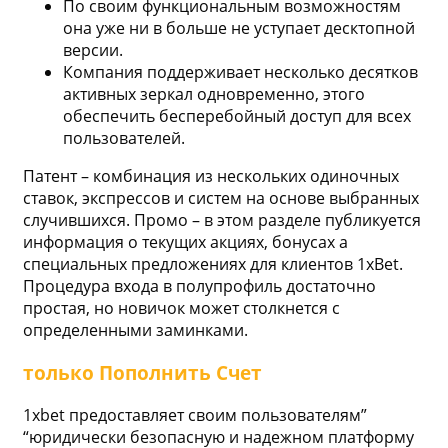
По своим функциональным возможностям
она уже ни в больше не уступает десктопной
версии.
Компания поддерживает несколько десятков
активных зеркал одновременно, этого
обеспечить бесперебойный доступ для всех
пользователей.
Патент – комбинация из нескольких одиночных
ставок, экспрессов и систем на основе выбранных
случившихся. Промо – в этом разделе публикуется
информация о текущих акциях, бонусах а
специальных предложениях для клиентов 1xBet.
Процедура входа в полупрофиль достаточно
простая, но новичок может столкнется с
определенными заминками.
только Пополнить Счет
1xbet предоставляет своим пользователям”
“юридически безопасную и надежном платформу