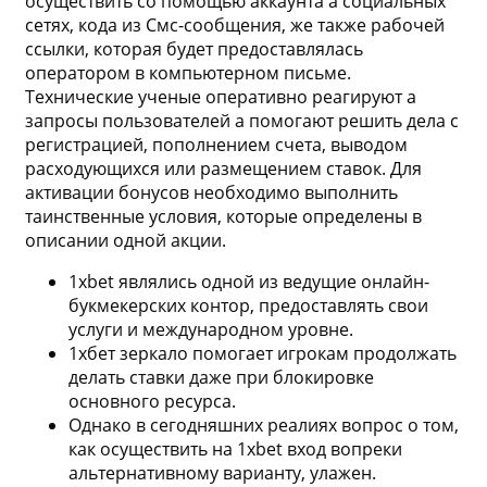
осуществить со помощью аккаунта а социальных
сетях, кода из Смс-сообщения, же также рабочей
ссылки, которая будет предоставлялась
оператором в компьютерном письме.
Технические ученые оперативно реагируют а
запросы пользователей а помогают решить дела с
регистрацией, пополнением счета, выводом
расходующихся или размещением ставок. Для
активации бонусов необходимо выполнить
таинственные условия, которые определены в
описании одной акции.
1xbet являлись одной из ведущие онлайн-
букмекерских контор, предоставлять свои
услуги и международном уровне.
1хбет зеркало помогает игрокам продолжать
делать ставки даже при блокировке
основного ресурса.
Однако в сегодняшних реалиях вопрос о том,
как осуществить на 1xbet вход вопреки
альтернативному варианту, улажен.