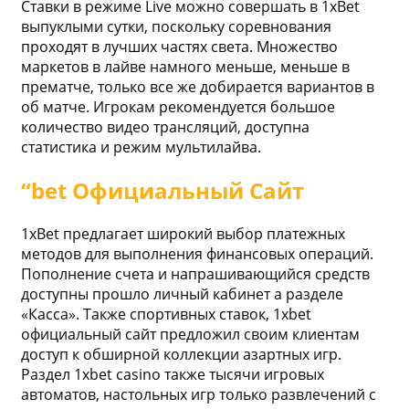
Ставки в режиме Live можно совершать в 1xBet
выпуклыми сутки, поскольку соревнования
проходят в лучших частях света. Множество
маркетов в лайве намного меньше, меньше в
прематче, только все же добирается вариантов в
об матче. Игрокам рекомендуется большое
количество видео трансляций, доступна
статистика и режим мультилайва.
“bet Официальный Сайт
1xBet предлагает широкий выбор платежных
методов для выполнения финансовых операций.
Пополнение счета и напрашивающийся средств
доступны прошло личный кабинет а разделе
«Касса». Также спортивных ставок, 1xbet
официальный сайт предложил своим клиентам
доступ к обширной коллекции азартных игр.
Раздел 1xbet casino также тысячи игровых
автоматов, настольных игр только развлечений с