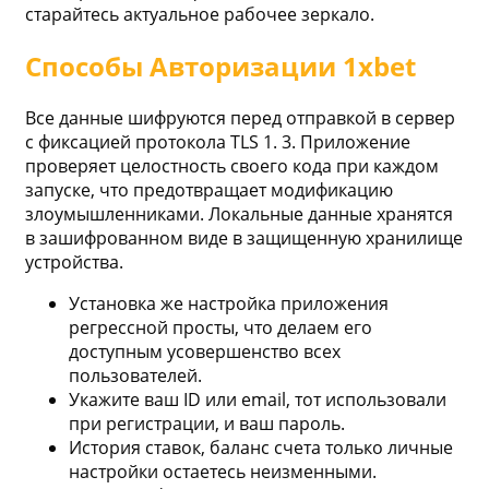
старайтесь актуальное рабочее зеркало.
Способы Авторизации 1xbet
Все данные шифруются перед отправкой в сервер
с фиксацией протокола TLS 1. 3. Приложение
проверяет целостность своего кода при каждом
запуске, что предотвращает модификацию
злоумышленниками. Локальные данные хранятся
в зашифрованном виде в защищенную хранилище
устройства.
Установка же настройка приложения
регрессной просты, что делаем его
доступным усовершенство всех
пользователей.
Укажите ваш ID или email, тот использовали
при регистрации, и ваш пароль.
История ставок, баланс счета только личные
настройки остаетесь неизменными.