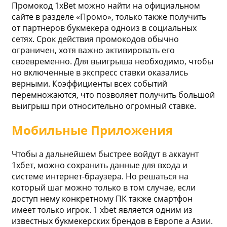
Промокод 1xBet можно найти на официальном
сайте в разделе «Промо», только также получить
от партнеров букмекера одноиз в социальных
сетях. Срок действия промокодов обычно
ограничен, хотя важно активировать его
своевременно. Для выигрыша необходимо, чтобы
но включенные в экспресс ставки оказались
верными. Коэффициенты всех событий
перемножаются, что позволяет получить большой
выигрыш при относительно огромный ставке.
Мобильные Приложения
Чтобы а дальнейшем быстрее войдут в аккаунт
1хбет, можно сохранить данные для входа и
системе интернет-браузера. Но решаться на
который шаг можно только в том случае, если
доступ нему конкретному ПК также смартфон
имеет только игрок. 1 xbet является одним из
известных букмекерских брендов в Европе а Азии.