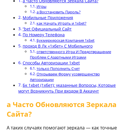
а Часто Обновляются Зеркала Сайта?
Игры
а Восстановить Пароль?
Мобильные Приложения
как Начать Играть и 1xbet?
“bet Официальный Сайт
По Номеру Телефона
Букмеркерская Компания 1xbet
проход В Лк «1хбет» С Мобильного
ответственного Игра И Предотвращение
Проблем С Азартными Играми
Способы Авторизации 1xbet
только Пополнить Счет
Открываем Форму усовершенство
Авторизации
Бк 1xbet (1хбет): указанные Вопросы, Которые
могут Возникнуть При входом В Аккаунт
а Часто Обновляются Зеркала
Сайта?
А таких случаях помогают зеркала — как точные