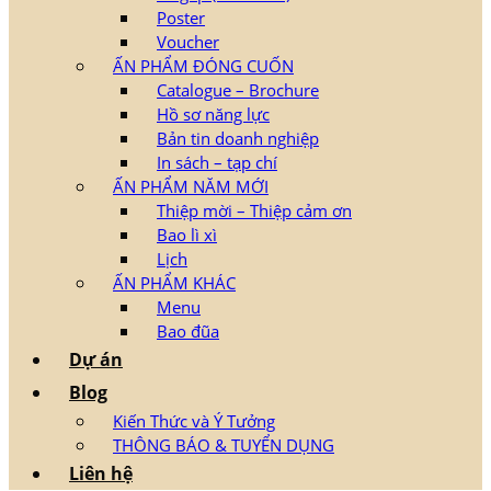
Poster
Voucher
ẤN PHẨM ĐÓNG CUỐN
Catalogue – Brochure
Hồ sơ năng lực
Bản tin doanh nghiệp
In sách – tạp chí
ẤN PHẨM NĂM MỚI
Thiệp mời – Thiệp cảm ơn
Bao lì xì
Lịch
ẤN PHẨM KHÁC
Menu
Bao đũa
Dự án
Blog
Kiến Thức và Ý Tưởng
THÔNG BÁO & TUYỂN DỤNG
Liên hệ