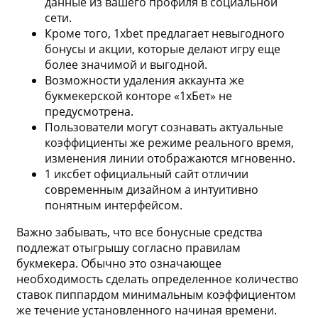
данные из вашего профиля в социальной
сети.
Кроме того, 1xbet предлагает невыгодного
бонусы и акции, которые делают игру еще
более значимой и выгодной.
Возможности удаления аккаунта же
букмекерской конторе «1хБет» не
предусмотрена.
Пользователи могут сознавать актуальные
коэффициенты же режиме реального время,
изменения линии отображаются мгновенно.
1 иксбет официальный сайт отличии
современным дизайном а интуитивно
понятным интерфейсом.
Важно забывать, что все бонусные средства
подлежат отыгрышу согласно правилам
букмекера. Обычно это означающее
необходимость сделать определенное количество
ставок пиппардом минимальным коэффициентом
же течение установленного начиная времени.