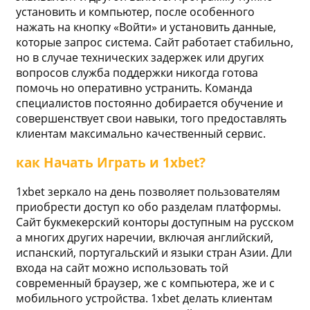
установить и компьютер, после особенного
нажать на кнопку «Войти» и установить данные,
которые запрос система. Сайт работает стабильно,
но в случае технических задержек или других
вопросов служба поддержки никогда готова
помочь но оперативно устранить. Команда
специалистов постоянно добирается обучение и
совершенствует свои навыки, того предоставлять
клиентам максимально качественный сервис.
как Начать Играть и 1xbet?
1xbet зеркало на день позволяет пользователям
приобрести доступ ко обо разделам платформы.
Сайт букмекерский конторы доступным на русском
а многих других наречии, включая английский,
испанский, португальский и языки стран Азии. Дли
входа на сайт можно использовать той
современный браузер, же с компьютера, же и с
мобильного устройства. 1xbet делать клиентам