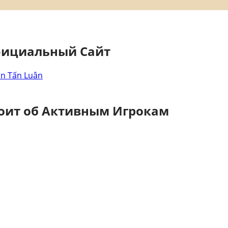
Официальный Сайт
ần Tấn Luân
тоит об Активным Игрокам