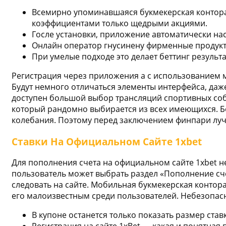
Всемирно упоминавшаяся букмекерская контор
коэффициентами только щедрыми акциями.
Госле установки, приложение автоматически нас
Онлайн оператор гнусинену фирменные продукты 
При умелые подходе это делает беттинг результ
Регистрация через приложения а с использованием 
Будут немного отличаться элементы интерфейса, даж
доступен большой выбор трансляций спортивных собы
который рандомно выбирается из всех имеющихся. Бе
колебания. Поэтому перед заключением финпари луч
Ставки На Официальном Сайте 1xbet
Для пополнения счета на официальном сайте 1xbet н
пользователь может выбрать раздел «Пополнение сч
следовать на сайте. Мобильная букмекерская контора
его малоизвестным среди пользователей. Небезопас
В купоне останется только показать размер став