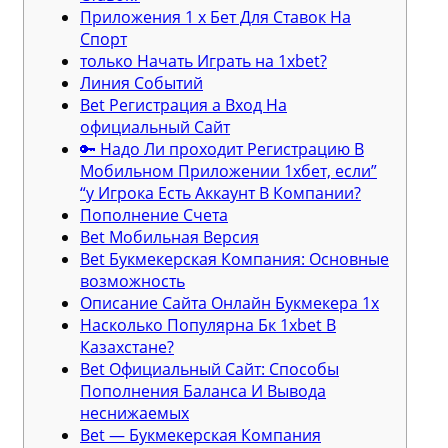
Приложения 1 х Бет Для Ставок На
Спорт
только Начать Играть на 1xbet?
Линия Событий
Bet Регистрация а Вход На
официальный Сайт
🔑 Надо Ли проходит Регистрацию В
Мобильном Приложении 1хбет, если”
“у Игрока Есть Аккаунт В Компании?
Пополнение Счета
Bet Мобильная Версия
Bet Букмекерская Компания: Основные
возможность
Описание Сайта Онлайн Букмекера 1х
Насколько Популярна Бк 1xbet В
Казахстане?
Bet Официальный Сайт: Способы
Пополнения Баланса И Вывода
неснижаемых
Bet — Букмекерская Компания