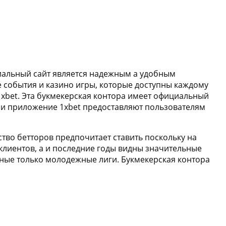
циальный сайт является надежным а удобным
е события и казино игры, которые доступны каждому
xbet. Эта букмекерская контора имеет официальный
 и приложение 1xbet предоставляют пользователям
тво бетторов предпочитает ставить поскольку на
 клиентов, а и последние годы видны значительные
ьные только молодежные лиги. Букмекерская контора