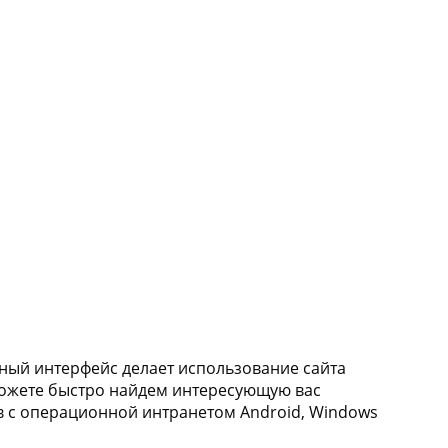
тный интерфейс делает использование сайта
можете быстро найдем интересующую вас
ов с операционной интранетом Android, Windows