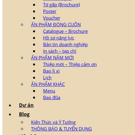
Tờ gấp (Brochure)
Poster
Voucher
ẤN PHẨM ĐÓNG CUỐN
Catalogue – Brochure
Hồ sơ năng lực
Bản tin doanh nghiệp
In sách – tạp chí
ẤN PHẨM NĂM MỚI
Thiệp mời – Thiệp cảm ơn
Bao lì xì
Lịch
ẤN PHẨM KHÁC
Menu
Bao đũa
Dự án
Blog
Kiến Thức và Ý Tưởng
THÔNG BÁO & TUYỂN DỤNG