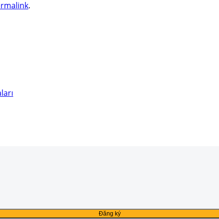
rmalink
.
ları