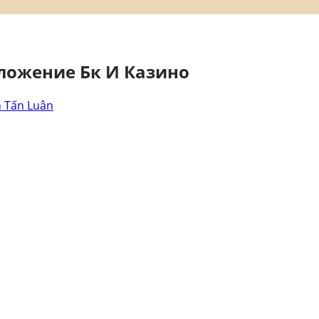
ложение Бк И Казино
n Tấn Luân