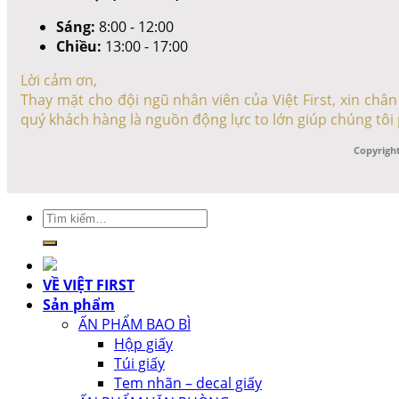
Sáng:
8:00 - 12:00
Chiều:
13:00 - 17:00
Lời cảm ơn,
Thay mặt cho đội ngũ nhân viên của Việt First, xin ch
quý khách hàng là nguồn động lực to lớn giúp chúng tôi 
Copyright
Tìm
kiếm:
VỀ VIỆT FIRST
Sản phẩm
ẤN PHẨM BAO BÌ
Hộp giấy
Túi giấy
Tem nhãn – decal giấy