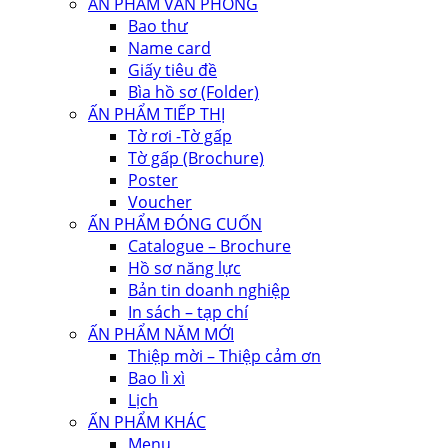
ẤN PHẨM VĂN PHÒNG
Bao thư
Name card
Giấy tiêu đề
Bìa hồ sơ (Folder)
ẤN PHẨM TIẾP THỊ
Tờ rơi -Tờ gấp
Tờ gấp (Brochure)
Poster
Voucher
ẤN PHẨM ĐÓNG CUỐN
Catalogue – Brochure
Hồ sơ năng lực
Bản tin doanh nghiệp
In sách – tạp chí
ẤN PHẨM NĂM MỚI
Thiệp mời – Thiệp cảm ơn
Bao lì xì
Lịch
ẤN PHẨM KHÁC
Menu