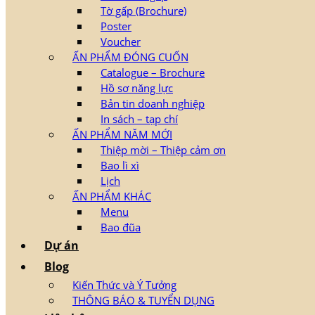
Tờ gấp (Brochure)
Poster
Voucher
ẤN PHẨM ĐÓNG CUỐN
Catalogue – Brochure
Hồ sơ năng lực
Bản tin doanh nghiệp
In sách – tạp chí
ẤN PHẨM NĂM MỚI
Thiệp mời – Thiệp cảm ơn
Bao lì xì
Lịch
ẤN PHẨM KHÁC
Menu
Bao đũa
Dự án
Blog
Kiến Thức và Ý Tưởng
THÔNG BÁO & TUYỂN DỤNG