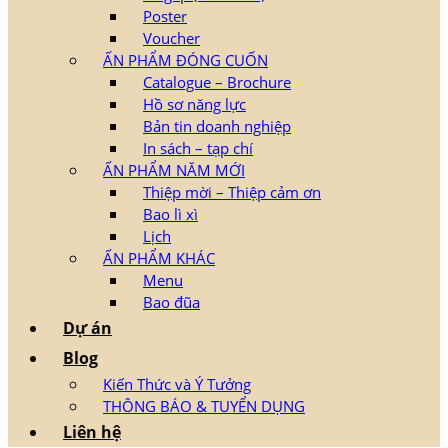
Poster
Voucher
ẤN PHẨM ĐÓNG CUỐN
Catalogue – Brochure
Hồ sơ năng lực
Bản tin doanh nghiệp
In sách – tạp chí
ẤN PHẨM NĂM MỚI
Thiệp mời – Thiệp cảm ơn
Bao lì xì
Lịch
ẤN PHẨM KHÁC
Menu
Bao đũa
Dự án
Blog
Kiến Thức và Ý Tưởng
THÔNG BÁO & TUYỂN DỤNG
Liên hệ