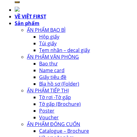
VỀ VIỆT FIRST
Sản phẩm
ẤN PHẨM BAO BÌ
Hộp giấy
Túi giấy
Tem nhãn – decal giấy
ẤN PHẨM VĂN PHÒNG
Bao thư
Name card
Giấy tiêu đề
Bìa hồ sơ (Folder)
ẤN PHẨM TIẾP THỊ
Tờ rơi -Tờ gấp
Tờ gấp (Brochure)
Poster
Voucher
ẤN PHẨM ĐÓNG CUỐN
Catalogue – Brochure