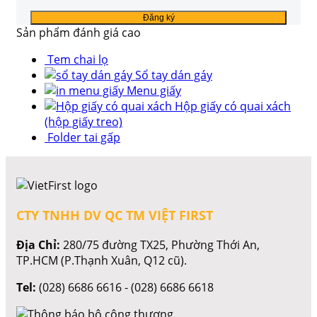
Sản phẩm đánh giá cao
Tem chai lọ
Sổ tay dán gáy
Menu giấy
Hộp giấy có quai xách
(hộp giấy treo)
Folder tai gấp
CTY TNHH DV QC TM VIỆT FIRST
Địa Chỉ:
280/75 đường TX25, Phường Thới An,
TP.HCM (P.Thạnh Xuân, Q12 cũ).
Tel:
(028) 6686 6616 - (028) 6686 6618