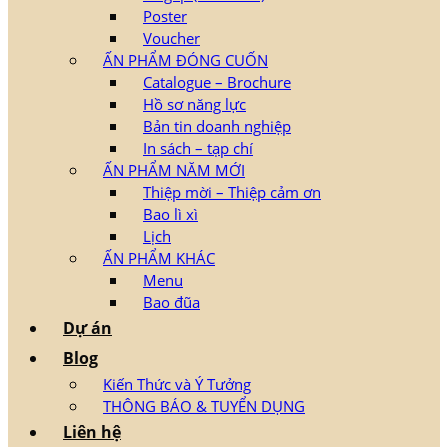
Poster
Voucher
ẤN PHẨM ĐÓNG CUỐN
Catalogue – Brochure
Hồ sơ năng lực
Bản tin doanh nghiệp
In sách – tạp chí
ẤN PHẨM NĂM MỚI
Thiệp mời – Thiệp cảm ơn
Bao lì xì
Lịch
ẤN PHẨM KHÁC
Menu
Bao đũa
Dự án
Blog
Kiến Thức và Ý Tưởng
THÔNG BÁO & TUYỂN DỤNG
Liên hệ