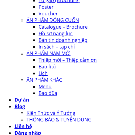
Tờ gấp (Brochure)
Poster
Voucher
ẤN PHẨM ĐÓNG CUỐN
Catalogue – Brochure
Hồ sơ năng lực
Bản tin doanh nghiệp
In sách – tạp chí
ẤN PHẨM NĂM MỚI
Thiệp mời – Thiệp cảm ơn
Bao lì xì
Lịch
ẤN PHẨM KHÁC
Menu
Bao đũa
Dự án
Blog
Kiến Thức và Ý Tưởng
THÔNG BÁO & TUYỂN DỤNG
Liên hệ
Đăng nhập