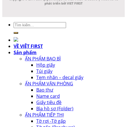
phát triển bởi VIET FIRST
Tìm
kiếm:
VỀ VIỆT FIRST
Sản phẩm
ẤN PHẨM BAO BÌ
Hộp giấy
Túi giấy
Tem nhãn – decal giấy
ẤN PHẨM VĂN PHÒNG
Bao thư
Name card
Giấy tiêu đề
Bìa hồ sơ (Folder)
ẤN PHẨM TIẾP THỊ
Tờ rơi -Tờ gấp