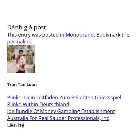
Đánh giá post
This entry was posted in
Monobrand
. Bookmark the
permalink
.
Trần Tấn Luân
Plinko: Dein Leitfaden Zum Beliebten Glücksspiel
Plinko Within Deutschland
Joe Bundle Of Money Gambling Establishment
Australia For Real Sauber Professionals, Inc
Liên hệ