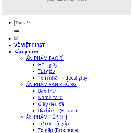
phát triển bởi VIET FIRST
Tìm
kiếm:
VỀ VIỆT FIRST
Sản phẩm
ẤN PHẨM BAO BÌ
Hộp giấy
Túi giấy
Tem nhãn – decal giấy
ẤN PHẨM VĂN PHÒNG
Bao thư
Name card
Giấy tiêu đề
Bìa hồ sơ (Folder)
ẤN PHẨM TIẾP THỊ
Tờ rơi -Tờ gấp
Tờ gấp (Brochure)