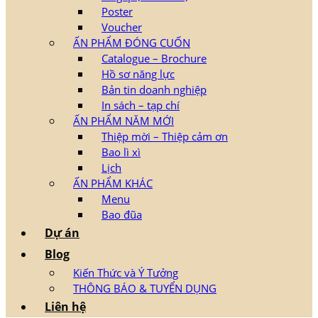
Poster
Voucher
ẤN PHẨM ĐÓNG CUỐN
Catalogue – Brochure
Hồ sơ năng lực
Bản tin doanh nghiệp
In sách – tạp chí
ẤN PHẨM NĂM MỚI
Thiệp mời – Thiệp cảm ơn
Bao lì xì
Lịch
ẤN PHẨM KHÁC
Menu
Bao đũa
Dự án
Blog
Kiến Thức và Ý Tưởng
THÔNG BÁO & TUYỂN DỤNG
Liên hệ