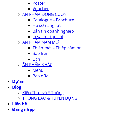
Poster
Voucher
ẤN PHẨM ĐÓNG CUỐN
Catalogue – Brochure
Hồ sơ năng lực
Bản tin doanh nghiệp
In sách – tạp chí
ẤN PHẨM NĂM MỚI
Thiệp mời – Thiệp cảm ơn
Bao lì xì
Lịch
ẤN PHẨM KHÁC
Menu
Bao đũa
Dự án
Blog
Kiến Thức và Ý Tưởng
THÔNG BÁO & TUYỂN DỤNG
Liên hệ
Đăng nhập