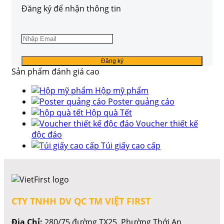
Đăng ký để nhận thông tin
Sản phẩm đánh giá cao
Hộp mỹ phẩm
Poster quảng cáo
Hộp quà Tết
Voucher thiết kế
độc đáo
Túi giấy cao cấp
CTY TNHH DV QC TM VIỆT FIRST
Địa Chỉ:
280/75 đường TX25, Phường Thới An,