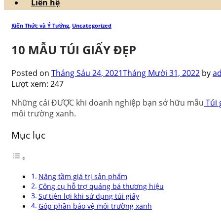
Liên hệ
Kiến Thức và Ý Tưởng
,
Uncategorized
10 MẪU TÚI GIẤY ĐẸP
Posted on
Tháng Sáu 24, 2021
Tháng Mười 31, 2022
by
a
Lượt xem:
247
Những cái ĐƯỢC khi doanh nghiệp bạn sở hữu mẫu
Túi 
môi trường xanh.
Mục lục
Nâng tầm giá trị sản phẩm
Công cụ hỗ trợ quảng bá thương hiệu
Sự tiện lợi khi sử dụng túi giấy
Góp phần bảo vệ môi trường xanh