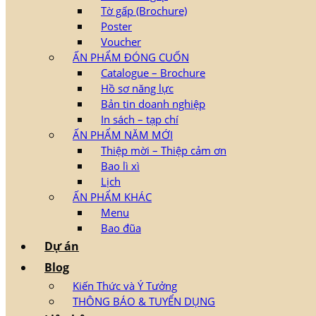
Tờ gấp (Brochure)
Poster
Voucher
ẤN PHẨM ĐÓNG CUỐN
Catalogue – Brochure
Hồ sơ năng lực
Bản tin doanh nghiệp
In sách – tạp chí
ẤN PHẨM NĂM MỚI
Thiệp mời – Thiệp cảm ơn
Bao lì xì
Lịch
ẤN PHẨM KHÁC
Menu
Bao đũa
Dự án
Blog
Kiến Thức và Ý Tưởng
THÔNG BÁO & TUYỂN DỤNG