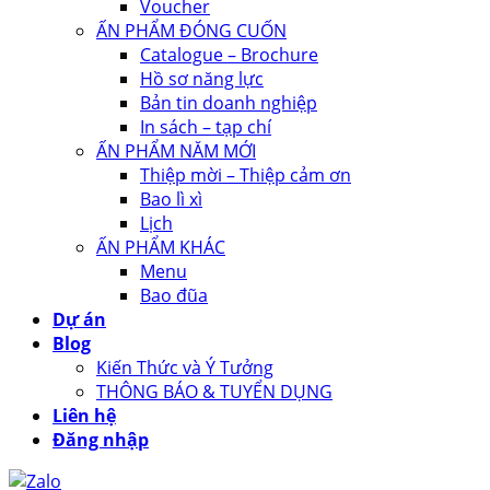
Voucher
ẤN PHẨM ĐÓNG CUỐN
Catalogue – Brochure
Hồ sơ năng lực
Bản tin doanh nghiệp
In sách – tạp chí
ẤN PHẨM NĂM MỚI
Thiệp mời – Thiệp cảm ơn
Bao lì xì
Lịch
ẤN PHẨM KHÁC
Menu
Bao đũa
Dự án
Blog
Kiến Thức và Ý Tưởng
THÔNG BÁO & TUYỂN DỤNG
Liên hệ
Đăng nhập