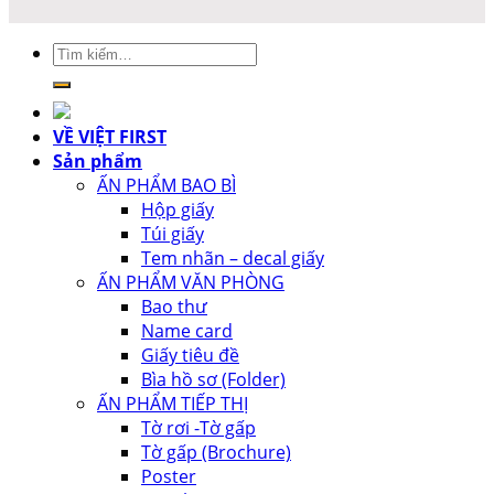
Tìm
kiếm:
VỀ VIỆT FIRST
Sản phẩm
ẤN PHẨM BAO BÌ
Hộp giấy
Túi giấy
Tem nhãn – decal giấy
ẤN PHẨM VĂN PHÒNG
Bao thư
Name card
Giấy tiêu đề
Bìa hồ sơ (Folder)
ẤN PHẨM TIẾP THỊ
Tờ rơi -Tờ gấp
Tờ gấp (Brochure)
Poster