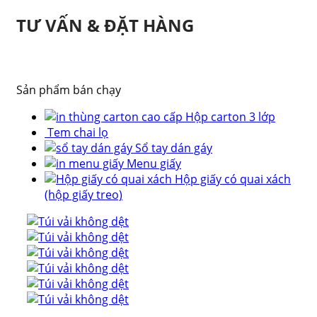
TƯ VẤN & ĐẶT HÀNG
Sản phẩm bán chạy
Hộp carton 3 lớp
Tem chai lọ
Sổ tay dán gáy
Menu giấy
Hộp giấy có quai xách
(hộp giấy treo)