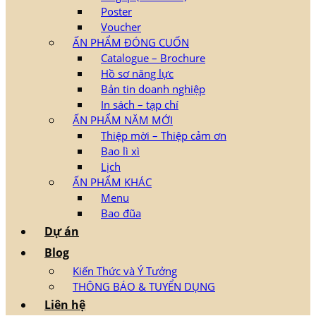
Poster
Voucher
ẤN PHẨM ĐÓNG CUỐN
Catalogue – Brochure
Hồ sơ năng lực
Bản tin doanh nghiệp
In sách – tạp chí
ẤN PHẨM NĂM MỚI
Thiệp mời – Thiệp cảm ơn
Bao lì xì
Lịch
ẤN PHẨM KHÁC
Menu
Bao đũa
Dự án
Blog
Kiến Thức và Ý Tưởng
THÔNG BÁO & TUYỂN DỤNG
Liên hệ